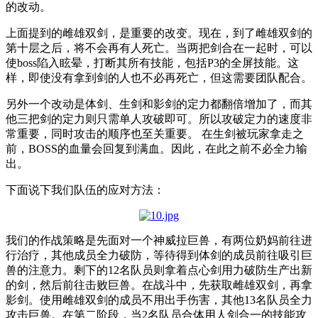
的改动。
上面提到的雌雄双剑，是重要的改变。现在，到了雌雄双剑的
第十层之后，将不会再有人死亡。当两把剑合在一起时，可以
使boss陷入眩晕，打断其所有技能，包括P3的全屏技能。这
样，即使没有拿到剑的人也不必再死亡，但这需要团队配合。
另外一个改动是体剑、生剑和影剑的定力都翻倍增加了，而其
他三把剑的定力则只需单人攻破即可。所以攻破定力的速度非
常重要，同时攻击的顺序也至关重要。 在生剑被玩家拿走之
前，BOSS的血量会回复到满血。因此，在此之前不必全力输
出。
下面说下我们队伍的应对方法：
我们的作战策略是先面对一个神威拉巨兽，有两位奶妈前往进
行治疗，其他成员全力破防，等待得到体剑的成员前往吸引巨
兽的注意力。剩下的12名队员则拿着点心剑用力破防生产出新
的剑，然后前往击败巨兽。在战斗中，先获取雌雄双剑，再拿
影剑。使用雌雄双剑的成员不用出手伤害，其他13名队员全力
攻击巨兽。在第二阶段，当2名队员合体用人剑合一的技能攻