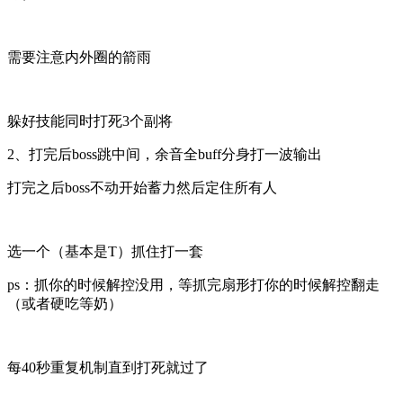
需要注意内外圈的箭雨
躲好技能
同时
打死3个副将
2、打完后boss跳中间，余音全buff分身打一波输出
打完之后boss不动开始蓄力然后定住所有人
选一个（基本是T）抓住打一套
ps：抓你的时候解控没用，等抓完扇形打你的时候解控翻走
（或者硬吃等奶）
每40秒重复机制直到打死就过了