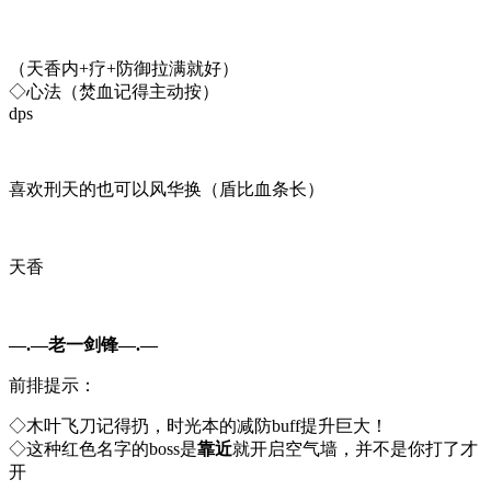
（天香内+疗+防御拉满就好）
◇心法（焚血记得主动按）
dps
喜欢刑天的也可以风华换（盾比血条长）
天香
—.—老一剑锋
—.—
前排提示：
◇
木叶飞刀
记得扔，时光本的减防buff提升巨大！
◇这种红色名字的boss是
靠近
就开启空气墙，并不是你打了才
开