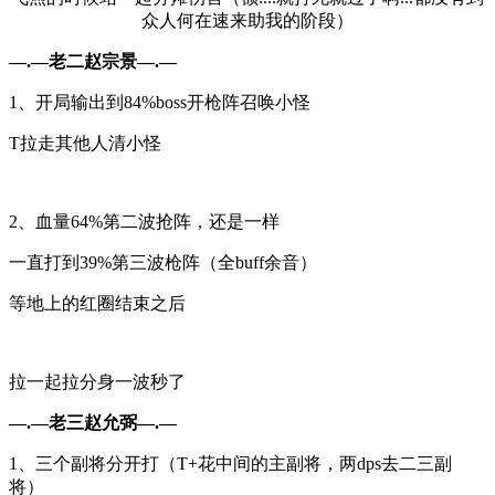
众人何在速来助我
的阶段
）
—.—老二赵宗景
—.—
1、开局输出到84%boss开枪阵召唤小怪
T拉走其他人清小怪
2、血量64%第二波抢阵，还是一样
一直打到39%第三波枪阵（全buff余音）
等地上的红圈结束之后
拉一起拉分身一波秒了
—.—老三赵允弼
—.—
1、三个副将
分开
打（
T+花中间的主副将，两dps去二三副
将）