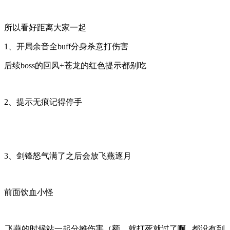
所以看好距离大家一起
1、开局余音全buff分身杀意打伤害
后续boss的回风+苍龙的红色提示都别吃
2、提示无痕记得
停手
3、剑锋怒气满了之后会放飞燕逐月
前面饮血小怪
飞燕的时候
站一起
分摊伤害
（额....就打死就过了啊...都没有到