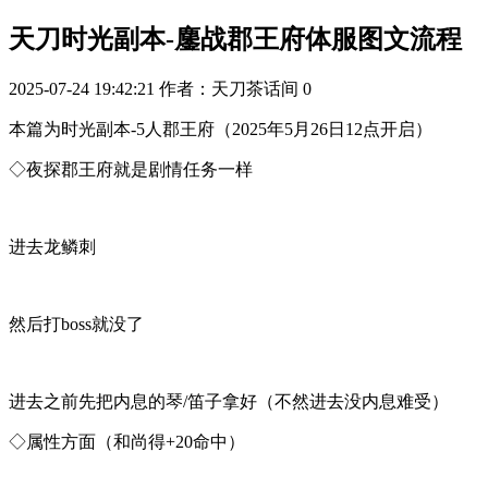
天刀时光副本-鏖战郡王府体服图文流程
2025-07-24 19:42:21
作者：天刀茶话间
0
本篇为时光副本-5人郡王府（
2025年5月26日12点开启）
◇夜探郡王府就是剧情任务一样
进去龙鳞刺
然后打boss就没了
进去之前先把
内息的琴/笛子
拿好
（不然进去没内息难受）
◇属性方面
（
和尚得+20命中）