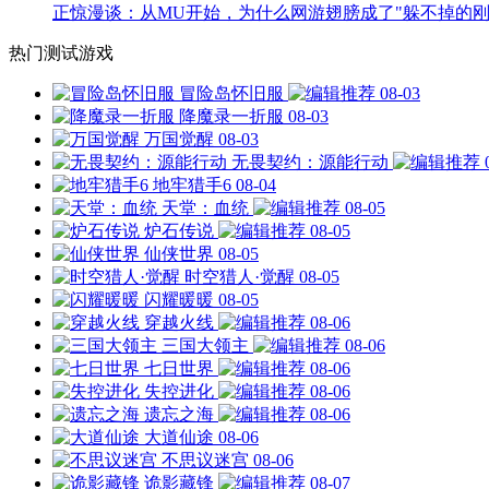
正惊漫谈：从MU开始，为什么网游翅膀成了"躲不掉的刚
热门测试游戏
冒险岛怀旧服
08-03
降魔录一折服
08-03
万国觉醒
08-03
无畏契约：源能行动
地牢猎手6
08-04
天堂：血统
08-05
炉石传说
08-05
仙侠世界
08-05
时空猎人·觉醒
08-05
闪耀暖暖
08-05
穿越火线
08-06
三国大领主
08-06
七日世界
08-06
失控进化
08-06
遗忘之海
08-06
大道仙途
08-06
不思议迷宫
08-06
诡影藏锋
08-07