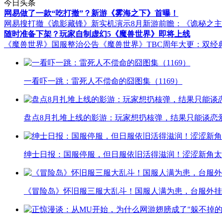
今日头条
网易做了一款“吃打撤”？新游《雾海之下》首曝！
网易搜打撤《诡影藏锋》新实机演示
8月新游前瞻：《诡秘之
随时准备下架？玩家自制虚幻5《魔兽世界》即将上线
《魔兽世界》国服整治公告
《魔兽世界》TBC周年大更：双经
一看吓一跳：雷死人不偿命的囧图集（1169）
盘点8月扎堆上线的影游：玩家想扔核弹，结果只能谈恋
绅士日报：国服停服，但日服依旧活得滋润！涩涩新角太
《冒险岛》怀旧服三服大乱斗！国服人满为患，台服外挂