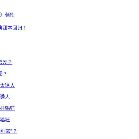
主》领衔
典团本回归！
爱？
诱人
猖狂