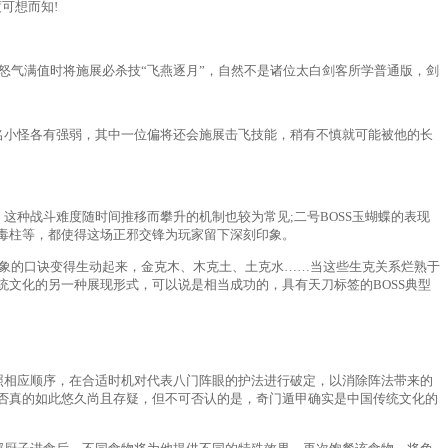
可想而知!
气满值时将施展必杀技“飞燕逐月”，自然不是诸位太白剑客所学普通版，剑
名小怪各有强弱，其中一位偏将还会施展击飞技能，稍有不慎就可能被他的长
种战斗难度随时间推移而攀升的机制也较为常见;二号BOSS玉蝴蝶的表现
毒柱等，都使得这场正邪交锋为玩家留下深刻印象。
象的口诀变得生动起来，金克木、木克土、土克水……当这些生克关系烂熟于
文化的另一种展现形式，可以说是相当成功的，具有天刀标签的BOSS典型
照相应顺序，在合适时机对代表八门阵眼的护法进行破定，以消除阵法带来的
否真的如此悠久尚且存疑，但不可否认的是，奇门遁甲确实是中国传统文化的