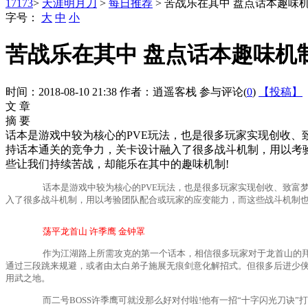
17173
>
天涯明月刀
>
每日推荐
> 苦战乐在其中 盘点话本趣味
字号：
大
中
小
苦战乐在其中 盘点话本趣味机
时间：2018-08-10 21:38
作者：逍遥客栈
参与评论(
0
)
【投稿】
文 章
摘 要
话本是游戏中较为核心的PVE玩法，也是很多玩家实现创收
持话本通关的竞争力，关卡设计融入了很多战斗机制，用以考
些让我们持续苦战，却能乐在其中的趣味机制!
话本是游戏中较为核心的PVE玩法，也是很多玩家实现创收、致富梦
入了很多战斗机制，用以考验团队配合或玩家的应变能力，而这些战斗机制也
荡平龙首山 许季鹰 金钟罩
作为江湖路上所需攻克的第一个话本，相信很多玩家对于龙首山的拜庄经
通过三段跳来规避，或者由太白弟子施展无痕剑意化解招式。但很多后进少
用武之地。
而二号BOSS许季鹰可就没那么好对付啦!他有一招“十字闪光刀诀”打