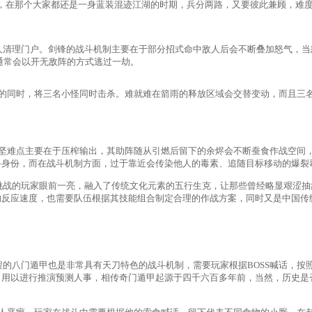
气，在那个大家都还是一身蓝装混迹江湖的时期，兵分两路，又要彼此兼顾，难度
理门户。剑锋的战斗机制主要在于部分招式命中敌人后会不断叠加怒气，当怒
通常会以开无敌阵的方式逃过一劫。
的同时，将三名小怪同时击杀。难就难在箭雨的释放区域会交替变动，而且三
难点主要在于压榨输出，其助阵随从引燃后留下的余烬会不断蚕食作战空间，这
手身份，而在战斗机制方面，过于靠近会传染他人的毒素、追随目标移动的爆裂
的玩家眼前一亮，融入了传统文化元素的五行生克，让那些曾经略显艰涩抽
反应速度，也需要队伍根据其技能组合制定合理的作战方案，同时又是中国传统
八门遁甲也是非常具有天刀特色的战斗机制，需要玩家根据BOSS喊话，按
，用以进行推演预测人事，相传奇门遁甲起源于四千六百多年前，当然，历史是