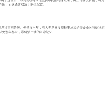
郝厨子进食后，不同食物将为他提供不同的特殊效果，再次饱餐该食物，将免
判断，而这通常取决于队伍配置。
安度过雷雨阶段。但是在当年，有人无意间发现蛇王施加的夺命伞的特殊状态
成为那年那时，最鲜活生动的江湖记忆。