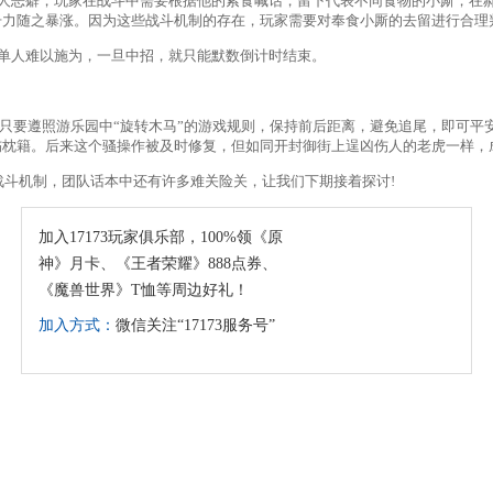
人恶癖，玩家在战斗中需要根据他的索食喊话，留下代表不同食物的小厮，在
击力随之暴涨。因为这些战斗机制的存在，玩家需要对奉食小厮的去留进行合理
单人难以施为，一旦中招，就只能默数倒计时结束。
只要遵照游乐园中“旋转木马”的游戏规则，保持前后距离，避免追尾，即可平
伤枕籍。后来这个骚操作被及时修复，但如同开封御街上逞凶伤人的老虎一样，
斗机制，团队话本中还有许多难关险关，让我们下期接着探讨!
加入17173玩家俱乐部，100%领《原
神》月卡、《王者荣耀》888点券、
《魔兽世界》T恤等周边好礼！
加入方式：
微信关注“17173服务号”