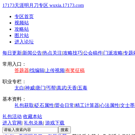
17173天涯明月刀专区
wuxia.17173.com
专区首页
视频站
攻略站
图片站
进入论坛
每日更新
|
新闻公告
|
热点关注
|
攻略技巧
|
公会稿件
|
门派攻略
|
专题
常用入口：
答题器
|
找编辑
|
上传视频
|
有奖征稿
职业专栏：
太白
|
神威
|
唐门
|
丐帮
|
真武
|
天香
|
五毒
基本资料：
礼包获取
|
砭石属性
|
盟会日常
|
精工计算器
|
心法属性
|
文士墨
礼包活动
收藏本站
进入官网
|
礼包兑换
|
游戏下载