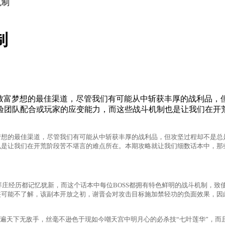
机制
制
、致富梦想的最佳渠道，尽管我们有可能从中斩获丰厚的战利品，
验团队配合或玩家的应变能力，而这些战斗机制也是让我们在开
想的最佳渠道，尽管我们有可能从中斩获丰厚的战利品，但攻坚过程却不是总
是让我们在开荒阶段苦不堪言的难点所在。本期攻略就让我们细数话本中，那
历都记忆犹新，而这个话本中每位BOSS都拥有特色鲜明的战斗机制，致使初
侠可能不了解，该副本开放之初，谢晋会对攻击目标施加禁轻功的负面效果，因
遍天下无敌手，丝毫不逊色于现如今嘲天宫中明月心的必杀技“七叶莲华”，而且