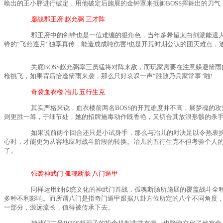
唤出的王小胖进行破定，用他破定后施展的金钟罩来抵御BOSS挥舞出的刀
鏖战郡王府 赵允弼 三才阵
郡王府中的剑锋也是一位难缠的狠角色，当年多希望太白剑派能遣人清
锋的“飞燕逐月”独享真传，能造成成吨伤害!也是开荒时期公认的团灭难点，
关底BOSS赵允弼率三员猛将对阵来敌，而玩家需要在注意躲避箭雨
枪挑飞，如果背后恰逢箭雨来袭，那么只好哀叹一声“胜败乃兵家常事”啦!
奇袭血衣楼 冶儿 五行生克
其实严格来说，血衣楼前两名BOSS的开荒难度并不高，展梦魂的攻坚
则更胜一筹，于细节处，她的招牌施毒动作既香艳，又切合其放浪形骸的杀
如果说前两个回合还只是小试身手，那么与冶儿的对决足以令热衷挑战
心时，才能更为从容地应对战斗阶段的转换。冶儿的五行生克不但考验个人的
了。
强袭神武门 孤魂断肠 八门遁甲
同样运用到传统文化的神武门首战，孤魂断肠所施展的覆盖战斗全程的
多种不利影响。而所谓八门是指奇门遁甲跟据八卦方位所定的八个不同角度
一部分，源远流长，值得被传承下去。