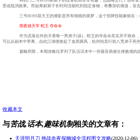
神武门二号BOSS郝厨子的投食机制非常有趣，也隐晦交代了他有食
受或抵消效果。而如果郝厨子长时间没能吃到指定食物，将叠加饥饿值，攻
三号BOSS苗天王的缠影是所有独狼的噩梦，这个招牌技能麻烦在：
雨夜镇天牢 蛇王 夺命伞
作为流落在外的天香唯一男弟子(误)，蛇王的夺命伞其实并不致命，
可以从副本中带离，自此江湖便掀起了血雨腥风，杭州拍卖行前八荒弟子死
篇幅所限，本期攻略仅罗列了队伍话本中一些最容易催生挫败感的战
收藏本文
与
苦战,话本,趣味机制
相关的文章有：
天涯明月刀 挑战血夜探幽城全流程图文攻略
(2020-12-06)