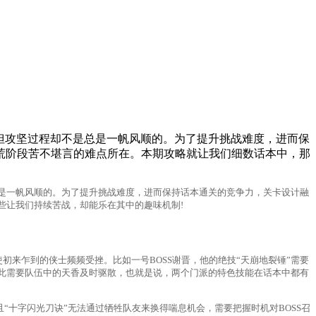
但攻坚过程却不是总是一帆风顺的。为了提升挑战难度，进而保
荒阶段苦不堪言的难点所在。本期攻略就让我们细数话本中，那
是一帆风顺的。为了提升挑战难度，进而保持话本通关的竞争力，关卡设计融
些让我们持续苦战，却能乐在其中的趣味机制!
来乍到的侠士频频受挫。比如一号BOSS谢晋，他的绝技“天崩地裂锤”需要
此需要队伍中的天香及时驱散，也就是说，两个门派的特色技能在话本中都有
“十字闪光刀诀”无法通过牺牲队友来换得喘息机会，需要把握时机对BOSS召