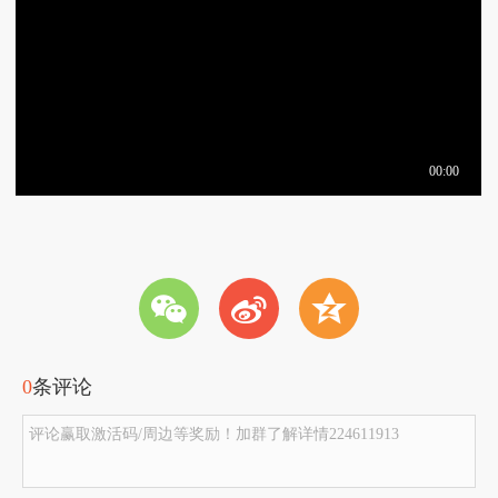
w
t
z
0
条评论
评论赢取激活码/周边等奖励！加群了解详情224611913