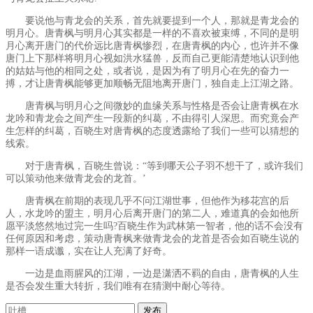
要说他与青龙会的关系，首先就要提到一个人，那就是青龙会的
明月心。唐青枫与明月心其实都是一样的不喜欢被束缚，不同的是明
月心离开唐门的代价远比唐青枫惨烈，在唐青枫的内心，也许并不像
唐门上下那样将明月心视如洪水猛兽，反而自己更能清楚地认识到他
的姑姑与他的相同之处，或者说，是因为有了明月心在先的奋力一
搏，才让唐青枫能够更加顺畅无阻地离开唐门，独自走上江湖之路。
唐青枫与明月心之间微妙的血缘关系与性格是否会让唐青枫在水
龙吟和青龙会之间产生一段新的纠葛，不由得引人深思。而究竟会产
生怎样的纠葛，百晓生对唐青枫的态度透露给了我们一些可以猜想的
线索。
对于唐青枫，百晓生曾说：“等到哪天公子羽不想干了，或许我们
可以策动他来做青龙会的龙首。’
唐青枫在前期的表现几乎不问江湖世事，但他作为移花宫的后
人，水龙吟的盟主，明月心后离开唐门的第二人，难道真的会如他所
愿平淡悠然地过完一生吗?百晓生作为武林第一智者，他的话不会没有
任何原因和考虑，策动唐青枫来做青龙会的龙首是否会如百晓生说的
那样一语成谶，实在让人充满了好奇。
一边是血雨腥风的江湖，一边是潇洒不羁的自由，唐青枫的人生
是否会发生重大转折，我们唯有在猜测中耐心等待。