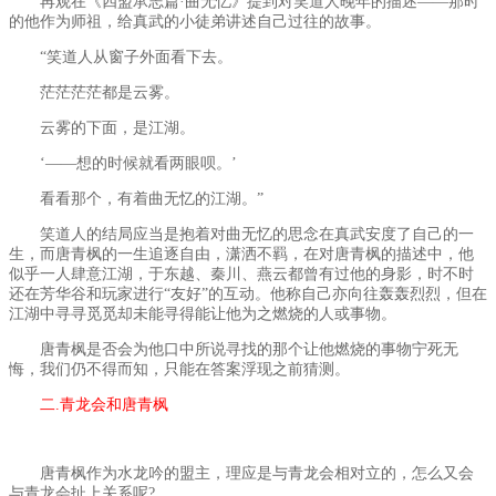
再观在《四盟承志篇·曲无忆》提到对笑道人晚年的描述——那时
的他作为师祖，给真武的小徒弟讲述自己过往的故事。
“笑道人从窗子外面看下去。
茫茫茫茫都是云雾。
云雾的下面，是江湖。
‘——想的时候就看两眼呗。’
看看那个，有着曲无忆的江湖。”
笑道人的结局应当是抱着对曲无忆的思念在真武安度了自己的一
生，而唐青枫的一生追逐自由，潇洒不羁，在对唐青枫的描述中，他
似乎一人肆意江湖，于东越、秦川、燕云都曾有过他的身影，时不时
还在芳华谷和玩家进行“友好”的互动。他称自己亦向往轰轰烈烈，但在
江湖中寻寻觅觅却未能寻得能让他为之燃烧的人或事物。
唐青枫是否会为他口中所说寻找的那个让他燃烧的事物宁死无
悔，我们仍不得而知，只能在答案浮现之前猜测。
二.青龙会和唐青枫
唐青枫作为水龙吟的盟主，理应是与青龙会相对立的，怎么又会
与青龙会扯上关系呢?