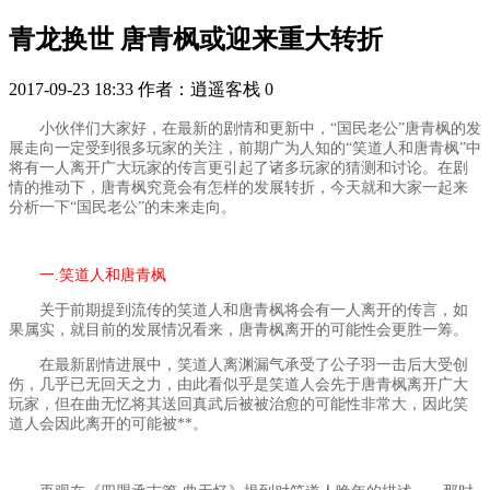
青龙换世 唐青枫或迎来重大转折
2017-09-23 18:33
作者：逍遥客栈
0
小伙伴们大家好，在最新的剧情和更新中，“国民老公”唐青枫的发
展走向一定受到很多玩家的关注，前期广为人知的“笑道人和唐青枫”中
将有一人离开广大玩家的传言更引起了诸多玩家的猜测和讨论。在剧
情的推动下，唐青枫究竟会有怎样的发展转折，今天就和大家一起来
分析一下“国民老公”的未来走向。
一.笑道人和唐青枫
关于前期提到流传的笑道人和唐青枫将会有一人离开的传言，如
果属实，就目前的发展情况看来，唐青枫离开的可能性会更胜一筹。
在最新剧情进展中，笑道人离渊漏气承受了公子羽一击后大受创
伤，几乎已无回天之力，由此看似乎是笑道人会先于唐青枫离开广大
玩家，但在曲无忆将其送回真武后被被治愈的可能性非常大，因此笑
道人会因此离开的可能被**。