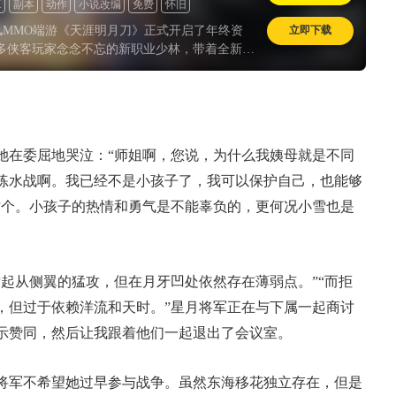
K
副本
动作
小说改编
免费
怀旧
立即下载
国风MMO端游《天涯明月刀》正式开启了年终资
众多侠客玩家念念不忘的新职业少林，带着全新的
。随着这一次资料片的开放，大量天刀的老玩
去仿佛玩了一个“假游戏”，从剧情、话本再到游
被策划们优化翻新了一遍。
她在委屈地哭泣：“师姐啊，您说，为什么我姨母就是不同
练水战啊。我已经不是小孩子了，我可以保护自己，也能够
这个。小孩子的热情和勇气是不能辜负的，更何况小雪也是
。
起从侧翼的猛攻，但在月牙凹处依然存在薄弱点。”“而拒
，但过于依赖洋流和天时。”星月将军正在与下属一起商讨
示赞同，然后让我跟着他们一起退出了会议室。
将军不希望她过早参与战争。虽然东海移花独立存在，但是