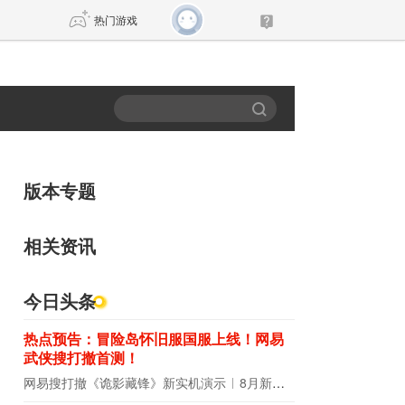
热门游戏
DNF
传奇4
剑网3旗舰版
新天龙八部
版本专题
自由
诛仙世界
新仙侠5
相关资讯
今日头条
热点预告：冒险岛怀旧服国服上线！网易
武侠搜打撤首测！
网易搜打撤《诡影藏锋》新实机演示
8月新游前瞻：《诡秘之主》领衔