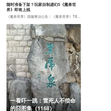
随时准备下架？玩家自制虚幻5《魔兽世
界》即将上线
《魔兽世界》国服整治公告
《魔兽世界》TBC周年大更：双经典团本回归！
《冒险岛》怀旧服三服大乱
正惊漫谈：
命
斗！国服人满为患，台服外
什么网游翅