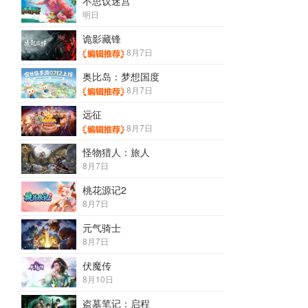
不思议迷宫
明日
诡影藏锋
8月7日
奥比岛：梦想国度
8月7日
远征
8月7日
怪物猎人：旅人
8月7日
桃花源记2
8月7日
元气骑士
8月7日
伏魔传
8月10日
盗墓笔记：启程