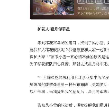
武侠
写实
即时
P
在12月9日，腾讯
料片“禅宗少林”，
剧情现身于天刀江湖
家纷纷表示，自己过
戏内熟悉的老玩法都
护花人·轻舟似群星
来到移花宫岛屿的港口，找到了风小雪。
意我加入移花舰队呢？我也很想和大家一起训
保护大家！”原来小雪一直心情不佳的原因是
为了移花舰队用心良苦。那就去找星月将军吧
“引月阵虽然能够利用月牙形状集中舰船发
星阵虽然能够像星星一样分布布阵，更加灵活
战斗部署，当我提出我的意见后，星月将军表
告知风小雪的想法后，明祀提醒我们星月