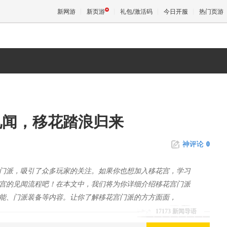
新网游
新页游
礼包/激活码
今日开服
热门页游
魔兽
天堂
见闻，移花踏浪归来
王权与
神评论
0
门派，吸引了众多玩家的关注。如果你也想加入移花宫，学习
宫的见闻流程吧！在本文中，我们将为你详细介绍移花宫门派
能、门派装备等内容。让你了解移花宫门派的方方面面，
17173 新闻导语