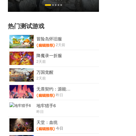
挂猖狂
的刚需"？
热门测试游戏
冒险岛怀旧服
2天前
降魔录一折服
2天前
万国觉醒
2天前
无畏契约：源能行动
昨日
地牢猎手6
昨日
天堂：血统
今日