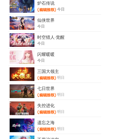
炉石传说
今日
仙侠世界
今日
时空猎人·觉醒
今日
闪耀暖暖
今日
三国大领主
明日
七日世界
明日
失控进化
明日
遗忘之海
明日