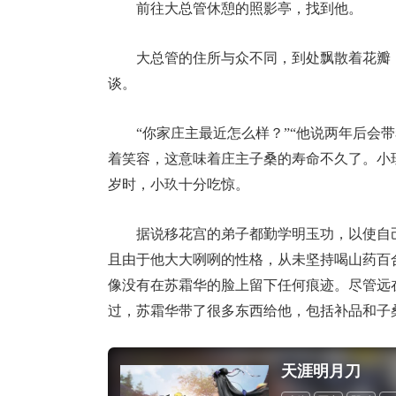
前往大总管休憩的照影亭，找到他。
大总管的住所与众不同，到处飘散着花瓣
谈。
“你家庄主最近怎么样？”“他说两年后会
着笑容，这意味着庄主子桑的寿命不久了。小
岁时，小玖十分吃惊。
据说移花宫的弟子都勤学明玉功，以使自
且由于他大大咧咧的性格，从未坚持喝山药百
像没有在苏霜华的脸上留下任何痕迹。尽管远
过，苏霜华带了很多东西给他，包括补品和子
天涯明月刀