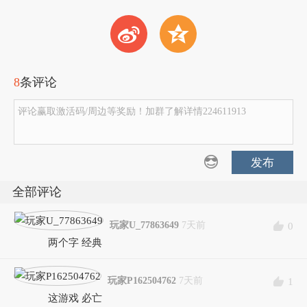
t
z
8
条评论
评论赢取激活码/周边等奖励！加群了解详情224611913
发布
全部评论
玩家U_77863649
7天前
0
两个字 经典
玩家P162504762
7天前
1
这游戏 必亡