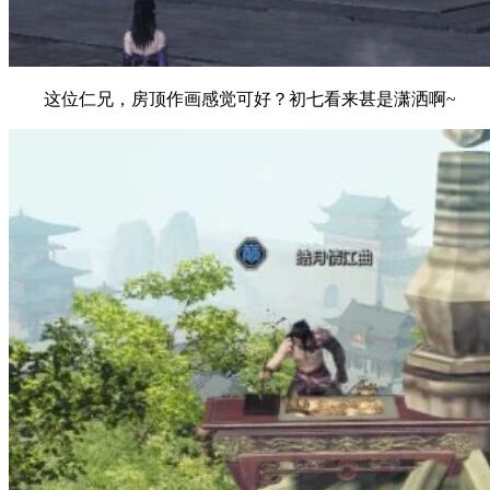
这位仁兄，房顶作画感觉可好？初七看来甚是潇洒啊~