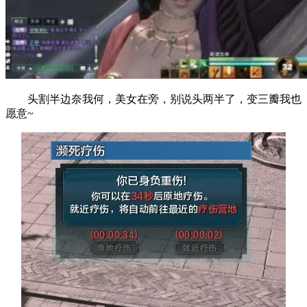
头割半边奈我何，美女在旁，别说头两半了，变三瓣我也
愿意~