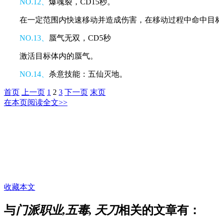
NO.12、
爆魂裂，CD15秒。
在一定范围内快速移动并造成伤害，在移动过程中命中目标
NO.13、
蜃气无双，CD5秒
激活目标体内的蜃气。
NO.14、
杀意技能：五仙灭地。
首页
上一页
1
2
3
下一页
末页
在本页阅读全文>>
收藏本文
与
门派职业,五毒, 天刀
相关的文章有：