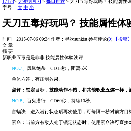
17173
>
天涯明月刀
>
每日推荐
> 天刀五毒好玩吗？ 技能属性
字号：
大
中
小
天刀五毒好玩吗？ 技能属性体
时间：2015-07-06 09:34
作者：寻欢sunkist
参与评论(
0
)
【投稿
文 章
摘 要
新职业五毒是是非非 技能属性体验浅评
NO.7、
凤凰绝杀，CD18秒，距离6米
单体六连，有压制效果。
点评：锁定目标，技能动作不错，和其他职业五连一样，
NO.8、
百鬼潜行，CD60秒，持续10秒。
盲蝠决：进入潜行状态后再次使用，可每隔一秒对前方目
索命：当前方有敌人处于锁定状态时，使用索命决可直接