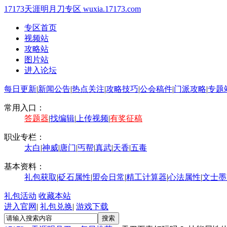
17173天涯明月刀专区
wuxia.17173.com
专区首页
视频站
攻略站
图片站
进入论坛
每日更新
|
新闻公告
|
热点关注
|
攻略技巧
|
公会稿件
|
门派攻略
|
专题
常用入口：
答题器
|
找编辑
|
上传视频
|
有奖征稿
职业专栏：
太白
|
神威
|
唐门
|
丐帮
|
真武
|
天香
|
五毒
基本资料：
礼包获取
|
砭石属性
|
盟会日常
|
精工计算器
|
心法属性
|
文士墨
礼包活动
收藏本站
进入官网
|
礼包兑换
|
游戏下载