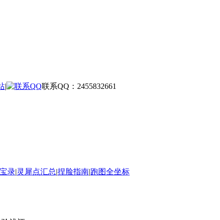
站
|
联系QQ：2455832661
宝录
|
灵犀点汇总
|
捏脸指南
|
跑图全坐标