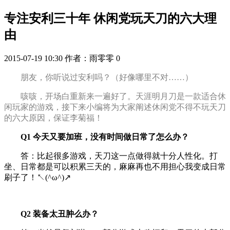
专注安利三十年 休闲党玩天刀的六大理
由
2015-07-19 10:30
作者：雨零零
0
朋友，你听说过安利吗？（好像哪里不对……）
咳咳，开场白重新来一遍好了。天涯明月刀是一款适合休
闲玩家的游戏，接下来小编将为大家阐述休闲党不得不玩天刀
的六大原因，保证李菊福！
Q1 今天又要加班，没有时间做日常了怎么办？
答：比起很多游戏，天刀这一点做得就十分人性化。打
坐、日常都是可以积累三天的，麻麻再也不用担心我变成日常
刷子了！↖(^ω^)↗
Q2 装备太丑肿么办？