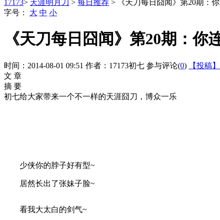
17173
>
天涯明月刀
>
每日推荐
> 《天刀每日囧闻》第20期：
字号：
大
中
小
《天刀每日囧闻》第20期：你
时间：2014-08-01 09:51
作者：17173初七
参与评论(
0
)
【投稿】
文 章
摘 要
初七给大家带来一个不一样的天涯囧刀，博众一乐
少侠你的脖子好有型~
居然长出了张妹子脸~
看我大太白的剑气~