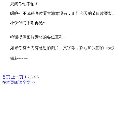
只问你怕不怕！
嗯哼~ 不晓得各位看官满意没有，咱们今天的节目就要划
小伙伴们下期再见~
鸣谢提供图片素材的各位童鞋~
如果你有天刀有意思的图片，文字等，欢迎加我们的《天刀每
撒花~~~~
首页
上一页
1
2
3
4
5
在本页阅读全文>>