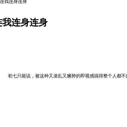
你连我连身连身
连我连身连身
初七只能说，被这种又凌乱又臃肿的即视感搞得整个人都不