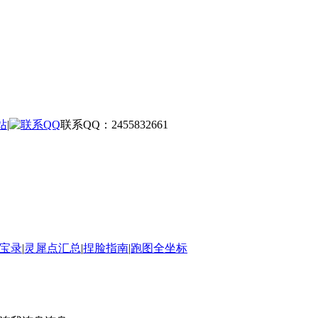
站
|
联系QQ：2455832661
宝录
|
灵犀点汇总
|
捏脸指南
|
跑图全坐标