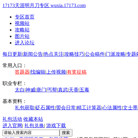
17173天涯明月刀专区
wuxia.17173.com
专区首页
视频站
攻略站
图片站
进入论坛
每日更新
|
新闻公告
|
热点关注
|
攻略技巧
|
公会稿件
|
门派攻略
|
专题
常用入口：
答题器
|
找编辑
|
上传视频
|
有奖征稿
职业专栏：
太白
|
神威
|
唐门
|
丐帮
|
真武
|
天香
|
五毒
基本资料：
礼包获取
|
砭石属性
|
盟会日常
|
精工计算器
|
心法属性
|
文士墨
礼包活动
收藏本站
进入官网
|
礼包兑换
|
游戏下载