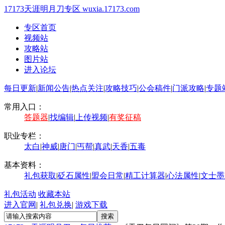
17173天涯明月刀专区
wuxia.17173.com
专区首页
视频站
攻略站
图片站
进入论坛
每日更新
|
新闻公告
|
热点关注
|
攻略技巧
|
公会稿件
|
门派攻略
|
专题
常用入口：
答题器
|
找编辑
|
上传视频
|
有奖征稿
职业专栏：
太白
|
神威
|
唐门
|
丐帮
|
真武
|
天香
|
五毒
基本资料：
礼包获取
|
砭石属性
|
盟会日常
|
精工计算器
|
心法属性
|
文士墨
礼包活动
收藏本站
进入官网
|
礼包兑换
|
游戏下载