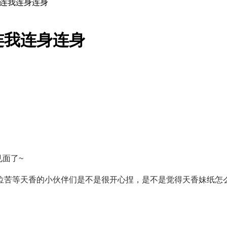
你连我连身连身
连我连身连身
见面了~
位苦等天香的小伙伴们是不是很开心捏，是不是觉得天香妹纸怎