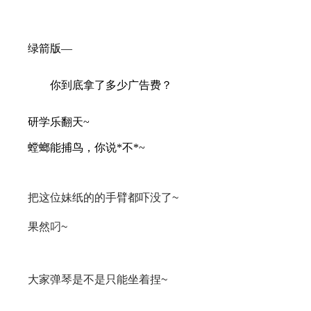
绿箭版—
你到底拿了多少广告费？
研学乐翻天~
螳螂能捕鸟，你说*不*~
把这位妹纸的的手臂都吓没了~
果然叼~
大家弹琴是不是只能坐着捏~