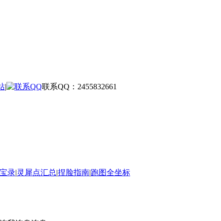
站
|
联系QQ：2455832661
宝录
|
灵犀点汇总
|
捏脸指南
|
跑图全坐标