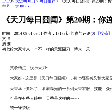
17173
>
天涯明月刀
>
每日推荐
> 《天刀每日囧闻》第20期：
字号：
大
中
小
《天刀每日囧闻》第20期：你
时间：2014-08-01 09:51
作者：17173初七
参与评论(
0
)
【投稿】
文 章
摘 要
初七给大家带来一个不一样的天涯囧刀，博众一乐
笑谈槽点，娱乐天刀~
大家好~ 这里是《天刀每日囧闻》，初七很高兴又和大家
天香马上要出了，看着曝光的一系列天香衣服、技能，众
可是在有些人眼中，天香是这样的~~~~
统一绿茶版—