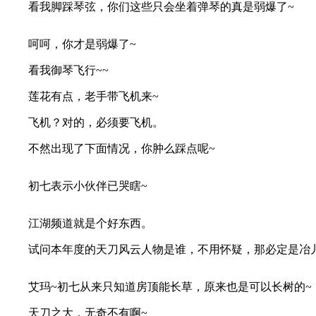
看我脚踩琴弦，你们这些只会坐着弹琴的真是弱爆了~
呵呵，你才是弱爆了~
看我御琴飞行~~
莲花有点，老手带飞机来~
飞机？对的，必须要飞机。
不然出现了下面情况，你肿么踩点呢~
初七表示小伙伴已哭瞎~
江湖频道就是个好东西。
试问本年度的天刀风云人物是谁，不用怀疑，那必定是冶
艾玛~初七从来只知道房顶能长草，原来也是可以长树的~
天刀之大，无奇不有啊~