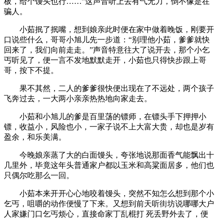
板，给个馒头也行……”这声音听上去有气无力，倒不像是在
骗人。
小茹抿了抿嘴，想到娘亲此时便在家中做着晚饭，刚要开
口说些什么，哥哥小旭儿先一步道：“别理他小茹，爹爹就快
回来了，我们向前走走。”声音特意往大了说开去，那个小乞
丐听见了，便一言不发地默默走开，小茹也只得快步跟上哥
哥，按下不提。
果不其然，二人的爹爹很快便出现在了不远处，两个孩子
飞奔过去，一大两小亲亲热热地向家走去。
小茹和小旭儿的爹是百里荡的镖师，在镖头手下押押小
镖，收益小，风险也小，一家子说不上大富大贵，却也是岁有
盈余，和乐美满。
今晚娘亲蒸了大的白面馒头，夸张地说那面香气能飘出十
几里外，毕竟这年头普通家户都以玉米和高粱面居多，他们也
只偶尔吃那么一回。
小茹本来开开心心地咬着馒头，突然不知怎么想到那个小
乞丐，咀嚼的动作便慢了下来。又想到前天听街坊说哪哪大户
人家嫌门口乞丐烦心，直接命家丁乱棍打 死丢野外去了，便