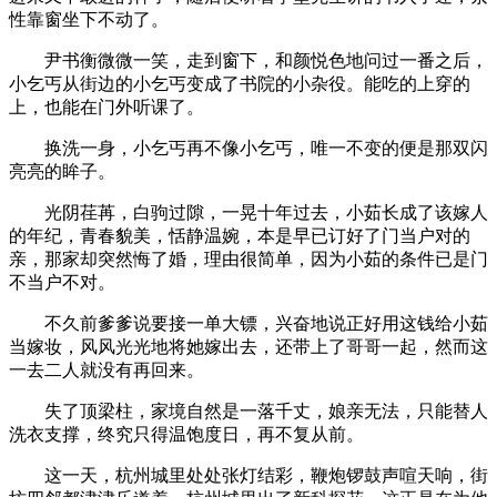
性靠窗坐下不动了。
尹书衡微微一笑，走到窗下，和颜悦色地问过一番之后，
小乞丐从街边的小乞丐变成了书院的小杂役。能吃的上穿的
上，也能在门外听课了。
换洗一身，小乞丐再不像小乞丐，唯一不变的便是那双闪
亮亮的眸子。
光阴荏苒，白驹过隙，一晃十年过去，小茹长成了该嫁人
的年纪，青春貌美，恬静温婉，本是早已订好了门当户对的
亲，那家却突然悔了婚，理由很简单，因为小茹的条件已是门
不当户不对。
不久前爹爹说要接一单大镖，兴奋地说正好用这钱给小茹
当嫁妆，风风光光地将她嫁出去，还带上了哥哥一起，然而这
一去二人就没有再回来。
失了顶梁柱，家境自然是一落千丈，娘亲无法，只能替人
洗衣支撑，终究只得温饱度日，再不复从前。
这一天，杭州城里处处张灯结彩，鞭炮锣鼓声喧天响，街