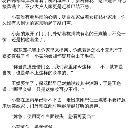
坊四邻都津津乐道着，杭州城里出了新科探花，这正是在为他
接风洗尘，不少大户人家更是赶着巴结不急。
小茹没有看热闹的心情，犹自在家做着女红贴补家用，许
久没有人到访的家却响起了敲门声。
小茹的娘开了门，门外站着杭州城有名的王媒婆，不免一
惊，还是招唿着坐了。
“探花郎托我上你家里来提亲，你瞧着是怎么个意思?”王
媒婆直截了当，小茹的娘却怀疑耳朵出了毛病。
“你当真没走错门么，我们家里如今这样……不，就算是
当初，也是攀不上这样的亲事的。”
王媒婆笑了，探花郎早已对她说过其中渊源，于是正色
道：“哪里会错，只是这嫁妆可少不得。”
小茹在屋内早已听不下去，走出来刚想让王媒婆不要特意
来玩笑她家，门外却在此时响起清越好听的男声。
“嫁妆，便用两个白面馒头，您看可妥当?”
小茹怔住，娘亲愕然。