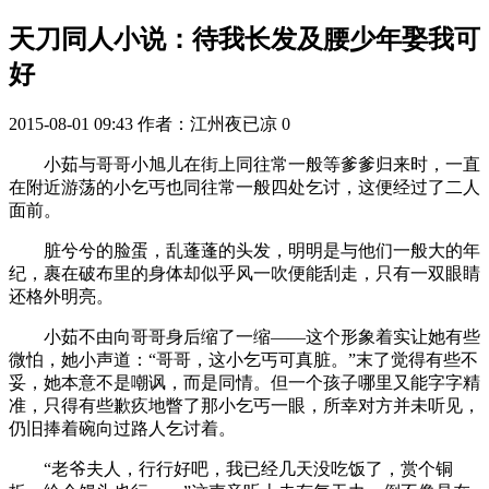
天刀同人小说：待我长发及腰少年娶我可
好
2015-08-01 09:43
作者：江州夜已凉
0
小茹与哥哥小旭儿在街上同往常一般等爹爹归来时，一直
在附近游荡的小乞丐也同往常一般四处乞讨，这便经过了二人
面前。
脏兮兮的脸蛋，乱蓬蓬的头发，明明是与他们一般大的年
纪，裹在破布里的身体却似乎风一吹便能刮走，只有一双眼睛
还格外明亮。
小茹不由向哥哥身后缩了一缩——这个形象着实让她有些
微怕，她小声道：“哥哥，这小乞丐可真脏。”末了觉得有些不
妥，她本意不是嘲讽，而是同情。但一个孩子哪里又能字字精
准，只得有些歉疚地瞥了那小乞丐一眼，所幸对方并未听见，
仍旧捧着碗向过路人乞讨着。
“老爷夫人，行行好吧，我已经几天没吃饭了，赏个铜