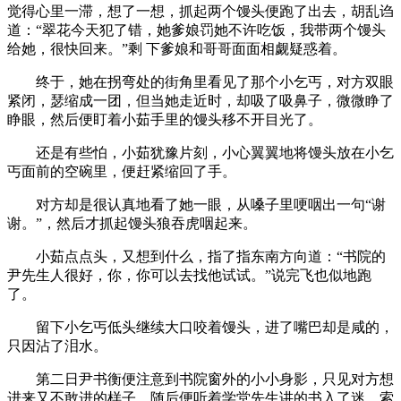
觉得心里一滞，想了一想，抓起两个馒头便跑了出去，胡乱诌
道：“翠花今天犯了错，她爹娘罚她不许吃饭，我带两个馒头
给她，很快回来。”剩 下爹娘和哥哥面面相觑疑惑着。
终于，她在拐弯处的街角里看见了那个小乞丐，对方双眼
紧闭，瑟缩成一团，但当她走近时，却吸了吸鼻子，微微睁了
睁眼，然后便盯着小茹手里的馒头移不开目光了。
还是有些怕，小茹犹豫片刻，小心翼翼地将馒头放在小乞
丐面前的空碗里，便赶紧缩回了手。
对方却是很认真地看了她一眼，从嗓子里哽咽出一句“谢
谢。”，然后才抓起馒头狼吞虎咽起来。
小茹点点头，又想到什么，指了指东南方向道：“书院的
尹先生人很好，你，你可以去找他试试。”说完飞也似地跑
了。
留下小乞丐低头继续大口咬着馒头，进了嘴巴却是咸的，
只因沾了泪水。
第二日尹书衡便注意到书院窗外的小小身影，只见对方想
进来又不敢进的样子，随后便听着学堂先生讲的书入了迷，索