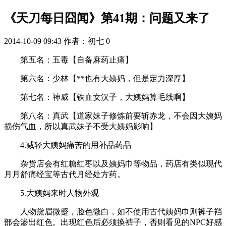
《天刀每日囧闻》第41期：问题又来了
2014-10-09 09:43
作者：初七
0
第五名：五毒【自备麻药止痛】
第六名：少林【**也有大姨妈，但是定力深厚】
第七名：神威【铁血女汉子，大姨妈算毛线啊】
第八名：真武【道家妹子修炼前要斩赤龙，不会因大姨妈
损伤气血，所以真武妹子不受大姨妈影响】
4.减轻大姨妈痛苦的用补品药品
杂货店会有红糖红枣以及姨妈巾等物品，药店有类似现代
月月舒痛经宝等古代月经处方药。
5.大姨妈来时人物外观
人物黛眉微蹙，脸色微白，如不使用古代姨妈巾则裤子裆
部会渗出红色。出现红色后必须换裤子，否则看见的NPC好感