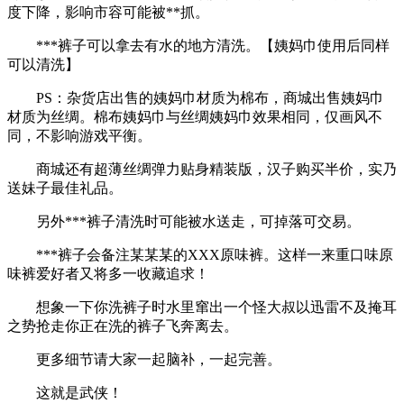
度下降，影响市容可能被**抓。
***裤子可以拿去有水的地方清洗。【姨妈巾使用后同样
可以清洗】
PS：杂货店出售的姨妈巾材质为棉布，商城出售姨妈巾
材质为丝绸。棉布姨妈巾与丝绸姨妈巾效果相同，仅画风不
同，不影响游戏平衡。
商城还有超薄丝绸弹力贴身精装版，汉子购买半价，实乃
送妹子最佳礼品。
另外***裤子清洗时可能被水送走，可掉落可交易。
***裤子会备注某某某的XXX原味裤。这样一来重口味原
味裤爱好者又将多一收藏追求！
想象一下你洗裤子时水里窜出一个怪大叔以迅雷不及掩耳
之势抢走你正在洗的裤子飞奔离去。
更多细节请大家一起脑补，一起完善。
这就是武侠！