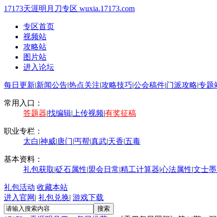
17173天涯明月刀专区
wuxia.17173.com
专区首页
视频站
攻略站
图片站
进入论坛
每日更新
|
新闻公告
|
热点关注
|
攻略技巧
|
公会稿件
|
门派攻略
|
专题
常用入口：
答题器
|
找编辑
|
上传视频
|
有奖征稿
职业专栏：
太白
|
神威
|
唐门
|
丐帮
|
真武
|
天香
|
五毒
基本资料：
礼包获取
|
砭石属性
|
盟会日常
|
精工计算器
|
心法属性
|
文士墨
礼包活动
收藏本站
进入官网
|
礼包兑换
|
游戏下载