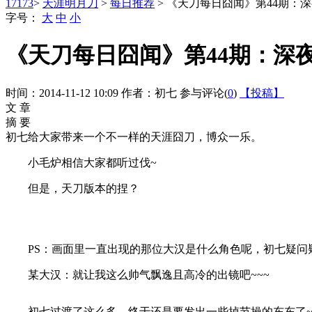
17173
>
天涯明月刀
>
每日推荐
> 《天刀每日囧闻》第44期：
字号：
大
中
小
《天刀每日囧闻》第44期：深
时间：2014-11-12 10:09
作者：初七
参与评论(
0
)
【投稿】
文 章
摘 要
初七给大家带来一个不一样的天涯囧刀，博众一乐。
小毛炉相信大家都听过伐~
但是，天刀版本的捏？
PS：画面里一直出现的那位大汉是什么角色呢，初七疑问疑问
某大汉：就让我这么帅气飘逸且高冷的出镜吧~~~
初七过渡了这么多，终于还是要发出一些掉节操的东东了~