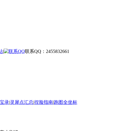
站
|
联系QQ：2455832661
宝录
|
灵犀点汇总
|
捏脸指南
|
跑图全坐标