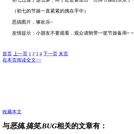
（初七的节操一直紧紧的拽在手中）
恶搞图片，够欢乐~
友情提示：小朋友不要观看，观众请附带一筐节操备用= =
首页
上一页
1
2
3
4
下一页
末页
在本页阅读全文>>
收藏本文
与
恶搞,搞笑,BUG
相关的文章有：