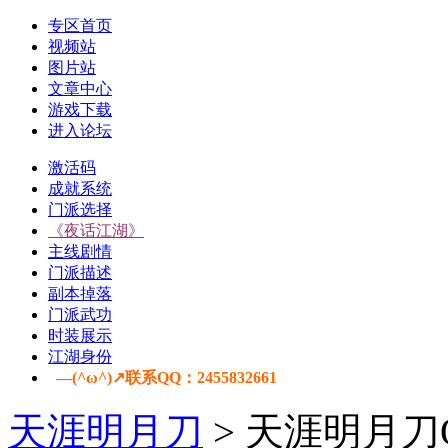
专区首页
视频站
图片站
文章中心
游戏下载
进入论坛
激活码
成就系统
门派选择
《夜话江湖》
主线剧情
门派描述
副本掉落
门派武功
时装展示
江湖身份
—(^ω^)↗联系QQ：2455832661
天涯明月刀
> 天涯明月