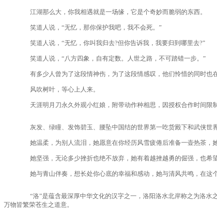
江湖那么大，你我相遇就是一场缘，它是个奇妙而脆弱的东西。
笑道人说，“无忆，那你保护我吧，我不会死。”
笑道人说，“无忆，你叫我归去?但你告诉我，我要归到哪里去?”
笑道人说，“八方四象，自有定数。人世之路，不可踏错一步。”
有多少人曾为了这段情神伤，为了这段情感叹，他们怜惜的同时也在
风吹树叶，等心上人来。
天涯明月刀永久外观小红娘，附带动作种相思，因授权合作时间限制，将
灰发、绿瞳、发饰碧玉、腰坠中国结的世界第一吃货殿下和武侠世界
她温柔，为别人流泪，她愿意在你经历风雪疲倦后准备一壶热茶，她
她坚强，无论多少挫折也绝不放弃，她有着越挫越勇的倔强，也希望
她与青山伴奏，想长处你心底的幸福和感动，她与清风共鸣，在这个
“洛”是蕴含最深厚中华文化的汉字之一，洛阳洛水北岸称之为洛水之阳
万物皆繁荣苍生之道意。