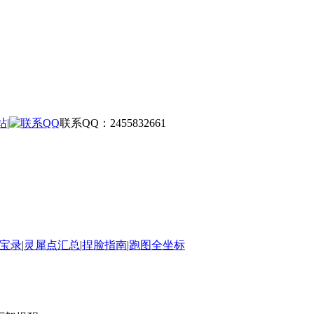
站
|
联系QQ：2455832661
宝录
|
灵犀点汇总
|
捏脸指南
|
跑图全坐标