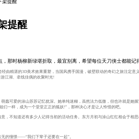
下架提醒
架提醒
句点，那时杨柳新绿堪折取，最宜别离，希望每位天刀侠士都能记
经由精湛的3D美术效果重塑，当国风携手国漫，破壁联动的奇幻之旅注定意义
游江湖、牵线佳偶的欢聚时光!
蠢可爱的涂山苏苏记忆犹深。她单纯迷糊，虽然法力低微，但也许就是她握紧
和姐姐们一样，成为一个堂堂正正的狐妖!”，那种决心才是让人怜惜的吧。
，不知道还有多少人记得当初的活动任务。东方月初与涂山红红相会于相思
的憧憬——“我们下辈子还要在一起”。