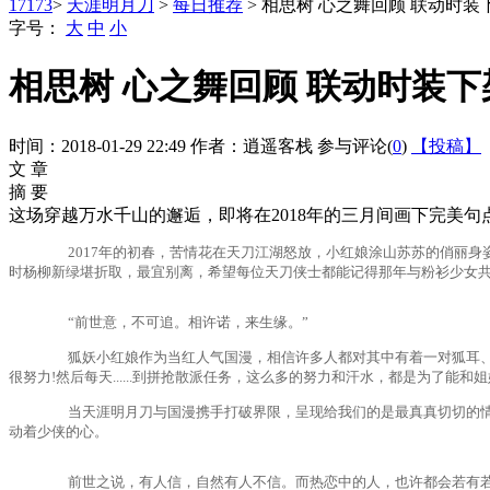
17173
>
天涯明月刀
>
每日推荐
> 相思树 心之舞回顾 联动时装
字号：
大
中
小
相思树 心之舞回顾 联动时装下
时间：2018-01-29 22:49
作者：逍遥客栈
参与评论(
0
)
【投稿】
文 章
摘 要
这场穿越万水千山的邂逅，即将在2018年的三月间画下完美
2017年的初春，苦情花在天刀江湖怒放，小红娘涂山苏苏的俏丽身姿
时杨柳新绿堪折取，最宜别离，希望每位天刀侠士都能记得那年与粉衫少女共
“前世意，不可追。相许诺，来生缘。”
狐妖小红娘作为当红人气国漫，相信许多人都对其中有着一对狐耳、萌
很努力!然后每天......到拼抢散派任务，这么多的努力和汗水，都是为了能
当天涯明月刀与国漫携手打破界限，呈现给我们的是最真真切切的情意
动着少侠的心。
前世之说，有人信，自然有人不信。而热恋中的人，也许都会若有若无