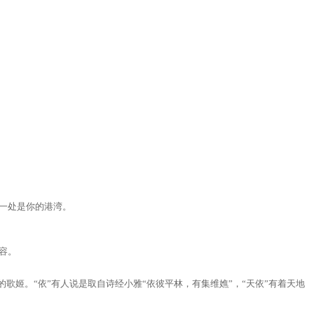
一处是你的港湾。
容。
姬。“依”有人说是取自诗经小雅“依彼平林，有集维嫶”，“天依”有着天地