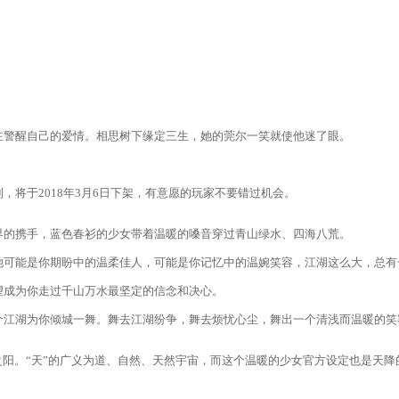
警醒自己的爱情。相思树下缘定三生，她的莞尔一笑就使他迷了眼。
于2018年3月6日下架，有意愿的玩家不要错过机会。
的携手，蓝色春衫的少女带着温暖的嗓音穿过青山绿水、四海八荒。
可能是你期盼中的温柔佳人，可能是你记忆中的温婉笑容，江湖这么大，总有
成为你走过千山万水最坚定的信念和决心。
江湖为你倾城一舞。舞去江湖纷争，舞去烦忧心尘，舞出一个清浅而温暖的笑
。“天”的广义为道、自然、天然宇宙，而这个温暖的少女官方设定也是天降的歌