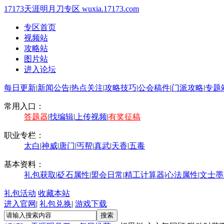
17173天涯明月刀专区
wuxia.17173.com
专区首页
视频站
攻略站
图片站
进入论坛
每日更新
|
新闻公告
|
热点关注
|
攻略技巧
|
公会稿件
|
门派攻略
|
专题
常用入口：
答题器
|
找编辑
|
上传视频
|
有奖征稿
职业专栏：
太白
|
神威
|
唐门
|
丐帮
|
真武
|
天香
|
五毒
基本资料：
礼包获取
|
砭石属性
|
盟会日常
|
精工计算器
|
心法属性
|
文士墨
礼包活动
收藏本站
进入官网
|
礼包兑换
|
游戏下载