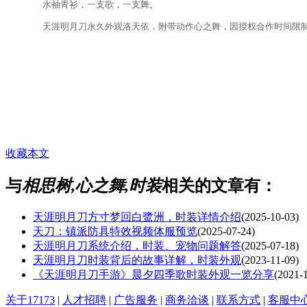
水袖青衫，一支歌，一支舞。
天涯明月刀永久外观洛天依，附带动作心之舞，因授权合作时间限制，将
收藏本文
与
相思树,心之舞,时装
相关的文章有：
天涯明月刀方寸梦回白鹭洲，时装详情介绍
(2025-10-03)
天刀：镇派防具特效视频体服预览
(2025-07-24)
天涯明月刀系统介绍，时装、宠物问题解答
(2025-07-18)
天涯明月刀时装背后的故事详解，时装外观
(2023-11-09)
《天涯明月刀手游》晨夕四季歌时装外观一览分享
(2021-
关于17173
|
人才招聘
|
广告服务
|
商务洽谈
|
联系方式
|
客服中