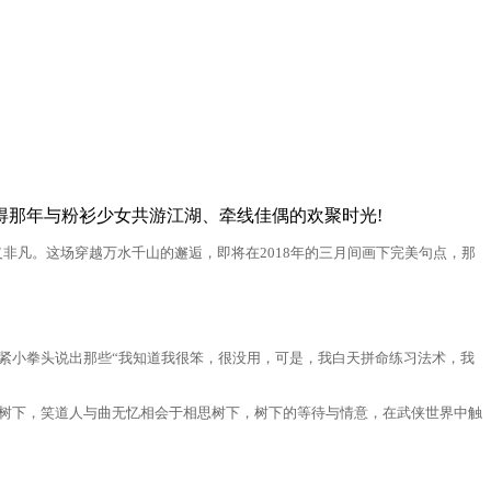
得那年与粉衫少女共游江湖、牵线佳偶的欢聚时光!
非凡。这场穿越万水千山的邂逅，即将在2018年的三月间画下完美句点，那
小拳头说出那些“我知道我很笨，很没用，可是，我白天拼命练习法术，我
树下，笑道人与曲无忆相会于相思树下，树下的等待与情意，在武侠世界中触