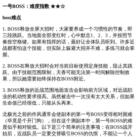
一号BOSS：难度指数 ★★☆
boss难点
1. BOSS释放全屏大招时，大家要养成一个习惯性的节奏，即
三段跳跃。当地面全部变红时，心中默念1、2、3，并按照节
奏按空格键。如果有指挥的话，最好让全体队员听到。许多近
战都害怕这个技能，但实际上躲避大招并不难，多练习就会掌
握。
2. BOSS在释放大招时会对当前目标使用定身技能，阻止其跳
跃。由于技能范围限制，天香可能无法第一时间解除控制效
果，所以她需要始终保持在BOSS附近。
3. BOSS释放的近战范围地面攻击会影响前方区域，对近战职
业的机动性要求很高。虽然被击中一次没有太大关系，但如果
生命值已经很低，只能从头再来。
北极光之前的作风通常会使副本的第一号BOSS变得相对困难
（毕竟是个开门狗），但在这个测副本中，第一号BOSS的难
度似乎相对较低。以下是三个简单的注意事项：在BOSS战开
始后，近战队员一定要交替吸引BOSS的仇恨，不能让一个人