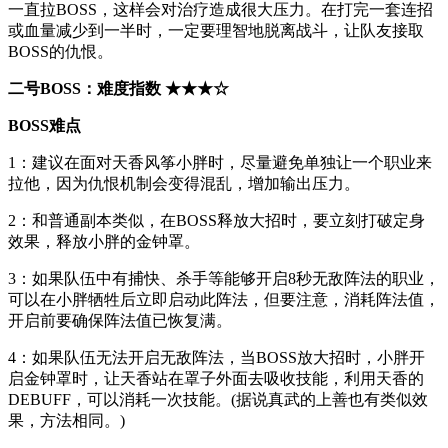
一直拉BOSS，这样会对治疗造成很大压力。在打完一套连招
或血量减少到一半时，一定要理智地脱离战斗，让队友接取
BOSS的仇恨。
二号BOSS：难度指数 ★★★☆
BOSS难点
1：建议在面对天香风筝小胖时，尽量避免单独让一个职业来
拉他，因为仇恨机制会变得混乱，增加输出压力。
2：和普通副本类似，在BOSS释放大招时，要立刻打破定身
效果，释放小胖的金钟罩。
3：如果队伍中有捕快、杀手等能够开启8秒无敌阵法的职业，
可以在小胖牺牲后立即启动此阵法，但要注意，消耗阵法值，
开启前要确保阵法值已恢复满。
4：如果队伍无法开启无敌阵法，当BOSS放大招时，小胖开
启金钟罩时，让天香站在罩子外面去吸收技能，利用天香的
DEBUFF，可以消耗一次技能。(据说真武的上善也有类似效
果，方法相同。)