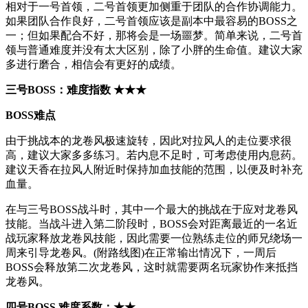
相对于一号首领，二号首领更加侧重于团队的合作协调能力。
如果团队合作良好，二号首领应该是副本中最容易的BOSS之
一；但如果配合不好，那将会是一场噩梦。简单来说，二号首
领与普通难度并没有太大区别，除了小胖的生命值。建议大家
多进行磨合，相信会有更好的成绩。
三号BOSS：难度指数 ★★★
BOSS难点
由于挑战本的龙卷风极速旋转，因此对拉风人的走位要求很
高，建议大家多多练习。若内息不足时，可考虑使用内息药。
建议天香在拉风人附近时保持加血技能的范围，以便及时补充
血量。
在与三号BOSS战斗时，其中一个最大的挑战在于应对龙卷风
技能。当战斗进入第二阶段时，BOSS会对距离最近的一名近
战玩家释放龙卷风技能，因此需要一位熟练走位的师兄绕场一
周来引导龙卷风。(附路线图)在正常输出情况下，一周后
BOSS会释放第二次龙卷风，这时就需要两名玩家协作来抵挡
龙卷风。
四号BOSS 难度系数：★★