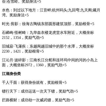
谷;苍雪岭。奖励身法+5
水色：到过以下地方：江音畔;杭州码头;九回弯;九天阁;藏月
湾。奖励身法+5
时光·剪影：徐海古陶镇东部圆形建筑顶部，奖励根骨+5
石嶙峋·怪树畸：九华血衣楼龙虎堂水车附近，大概坐标
2152，1354，奖励气劲+5
旧城寂·飞瀑疾：东越闽越旧城中的那个水潭，大概坐标
2230，1421，奖励根骨+5
江沁月·波碎影：江南长江分舵和连环坞中间的河的小岛上
面，大概坐标2972，1360，奖励气劲+5
江湖身份类
千人千面：获得身份就有，奖励根骨+5
镖行天下：成功运送一次天下镖，奖励气劲+5
拦路横财：成功劫一次威武镖，奖励气劲+5