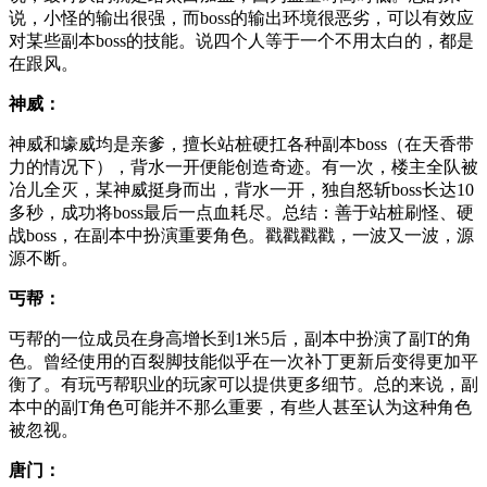
说，小怪的输出很强，而boss的输出环境很恶劣，可以有效应
对某些副本boss的技能。说四个人等于一个不用太白的，都是
在跟风。
神威：
神威和壕威均是亲爹，擅长站桩硬扛各种副本boss（在天香带
力的情况下），背水一开便能创造奇迹。有一次，楼主全队被
冶儿全灭，某神威挺身而出，背水一开，独自怒斩boss长达10
多秒，成功将boss最后一点血耗尽。总结：善于站桩刷怪、硬
战boss，在副本中扮演重要角色。戳戳戳戳，一波又一波，源
源不断。
丐帮：
丐帮的一位成员在身高增长到1米5后，副本中扮演了副T的角
色。曾经使用的百裂脚技能似乎在一次补丁更新后变得更加平
衡了。有玩丐帮职业的玩家可以提供更多细节。总的来说，副
本中的副T角色可能并不那么重要，有些人甚至认为这种角色
被忽视。
唐门：