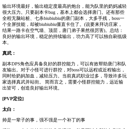
输出环境最好，输出稳定度最高的炮台，能为队里的奶妈减轻
很大压力。只要副本卡bug，基本上都会选择唐门。还有那些
全程无脑站桩、七杀biubiubiu的唐门副本，大多手残，boss一
个全屏技能，却被biubiubiu僵直卡住了。(说要来拜访庄家，
结果一路卡在空气墙、顶层，唐门弟子果然很厉害)。总结：
良好的输出环境，稳定的持续输出，功力高了可以独自刷低级
本。
真武：
副本DPS角色应具备良好的群控能力，可以有效帮助唐门和队
友输出。对于小怪可进行群控，对boss可以远程或近程输出，
同时给奶妈加血，减轻压力。当前真武职业过多，导致许多玩
家选择真武并站街。 简而言之，需要小怪群控能力，远近输
出皆可，创造良好输出环境。
[PVP定位]
太白：
帅是一辈子的事，强不强是一个补丁的事