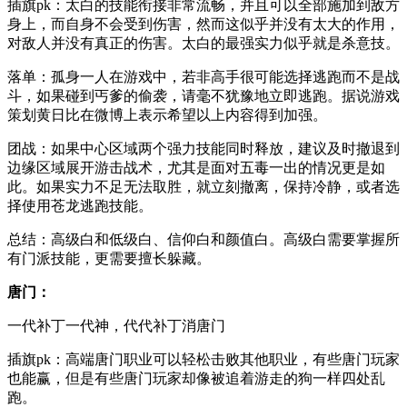
插旗pk：太白的技能衔接非常流畅，并且可以全部施加到敌方
身上，而自身不会受到伤害，然而这似乎并没有太大的作用，
对敌人并没有真正的伤害。太白的最强实力似乎就是杀意技。
落单：孤身一人在游戏中，若非高手很可能选择逃跑而不是战
斗，如果碰到丐爹的偷袭，请毫不犹豫地立即逃跑。据说游戏
策划黄日比在微博上表示希望以上内容得到加强。
团战：如果中心区域两个强力技能同时释放，建议及时撤退到
边缘区域展开游击战术，尤其是面对五毒一出的情况更是如
此。如果实力不足无法取胜，就立刻撤离，保持冷静，或者选
择使用苍龙逃跑技能。
总结：高级白和低级白、信仰白和颜值白。高级白需要掌握所
有门派技能，更需要擅长躲藏。
唐门：
一代补丁一代神，代代补丁消唐门
插旗pk：高端唐门职业可以轻松击败其他职业，有些唐门玩家
也能赢，但是有些唐门玩家却像被追着游走的狗一样四处乱
跑。