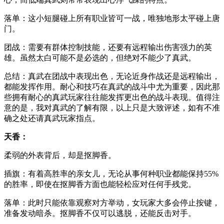
落单：这小短腿碰上所有职业皆可一战，唯独地形太平碰上唐
门。
团战：需要有群体控制技能，还要有远程输出伤害强力的英
雄。虽然太白可能不是必选的，但绝对不能少了真武。
总结：真武在团战中表现出色，无论近身作战还是远程输出，
都能发挥作用。耐心和技巧在真武的战斗中尤为重要，因此那
些拥有耐心的真武玩家往往能发挥更出色的战斗表现。值得注
意的是，我对真武的了解有限，以上只是大致评述，如有不准
确之处还请真武玩家指点。
天香：
柔弱的外表背后，却是抠脚香。
插旗：有着高胜率的亲女儿，无论从事何种职业都能保持55%
的胜率，即使在抠脚香方面也能轻松应对任何手残党。
落单：此时只能依靠观察对方举动，女玩家大多会停止按键，
准备发动暗杀。抠脚香不仅可以逃脱，还能反击对手。