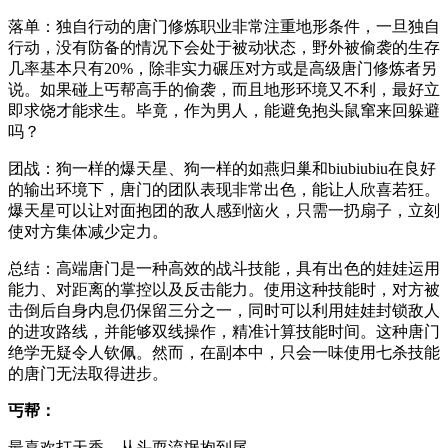
落单：独自行动的唐门修炼职业非常注重地形条件，一旦独自
行动，没有防备的情况下会处于被动状态，野外被偷袭的生存
几率基本只有20%，除非实力碾压对方或是高级唐门修炼者另
说。如果碰上丐帮高手的偷袭，而且地形环境又不利，最好立
即求饶才能求生。毕竟，作为男人，能避免抱头鼠窜来回躲避
吗？
团战：狗一样的爆天星、狗一样的如燕归巢和biubiubiu在良好
的输出环境下，唐门的团队表现非常出色，能让人欣喜若狂。
爆天星可以让对面抱团的敌人感到恼火，只需一扔扇子，立刻
使对方集体减少定力。
总结：高端唐门是一种高效的战斗技能，具有出色的娃娃运用
能力、对距离的掌控以及反击能力。使用这种技能时，对方被
击倒后自身内息仍保留三分之一，同时可以利用娃娃封锁敌人
的进攻路线，并能够双线操作，精准计算技能时间。这种唐门
绝学无疑令人钦佩。然而，在副本中，只会一味使用七杀技能
的唐门无法取得进步。
丐帮：
最喜欢打天香，从头耍流氓抱到尾。