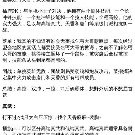
插旗PK：与单挑小王子对决，他拥有两个霸体技能、一个长
冲锋技能、一个短冲锋技能和一个拉人技能，全程高控。他的
实力强大，足以与高端真武、天香和唐门等顶级门派相抗衡一
战。
落单：我真的不知道有谁会无事找乞丐大哥惹麻烦，每次经过
盟会地区的复活点都要接受乞丐大哥的教诲，之前不了解乞丐
大哥的技能，搞得楼主砸坏了一个鼠标，被突袭后全程被控
制，技能条从头到尾都是黑的。
团战：单挑英雄无敌，团战则易受弱鸡和炮灰攻击。某指挥决
定集中火力攻击唐门和天香的所有丐帮成员。
总结：高控，双冲，一拉，71后俩霸体，想野外玩的不憋屈首
选
真武：
打不过?找只太白压压惊，找个天香麻麻~袭胸~
插旗pk：可以区分高端真武和低端真武。高端真武通常具备耐
心，而低端真武则常常表现出心浮气躁的特点。