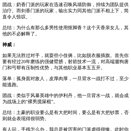
团战：奶香门派的玩家在迅速召唤风墙防御，持续为团队提供
治疗。而剑香门派的玩家，输出实力同其他门派不相上下，简
直令人惊叹。
总结：为什么有那么多男性使用抠脚香？这个天香亲女儿，其
他的不必解释了。
神威：
如果无法胜过对手，就耍些小伎俩，比如脱衣服插旗。首先你
要有经过20年磨练的强健臂膀，射箭技术一流，对高端遛狗唐
门和丐帮有压制性优势，与其他职业基本五五开。
落单：孤身面对敌人，皮厚肉厚，一旦背水一战打不过，至少
能逃跑。
团战：类似于风暴英雄中的伊利丹，他一旦背水一战，就会成
为战场上的“裸男搅屎棍”。
总结：土豪的职业要么是有大把时间，要么是有大把钞票，否
则就会表现得很弱势。
有人问，手残怎么办，我总是被厉害的门派虐得很惨。此时你