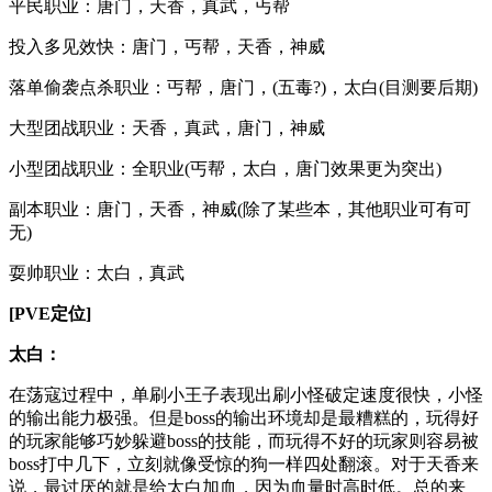
平民职业：唐门，天香，真武，丐帮
投入多见效快：唐门，丐帮，天香，神威
落单偷袭点杀职业：丐帮，唐门，(五毒?)，太白(目测要后期)
大型团战职业：天香，真武，唐门，神威
小型团战职业：全职业(丐帮，太白，唐门效果更为突出)
副本职业：唐门，天香，神威(除了某些本，其他职业可有可
无)
耍帅职业：太白，真武
[PVE定位]
太白：
在荡寇过程中，单刷小王子表现出刷小怪破定速度很快，小怪
的输出能力极强。但是boss的输出环境却是最糟糕的，玩得好
的玩家能够巧妙躲避boss的技能，而玩得不好的玩家则容易被
boss打中几下，立刻就像受惊的狗一样四处翻滚。对于天香来
说，最讨厌的就是给太白加血，因为血量时高时低。总的来