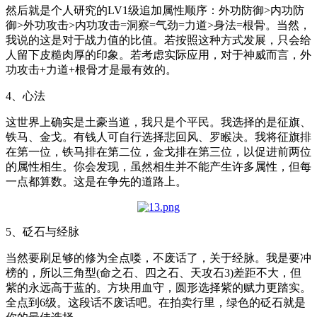
然后就是个人研究的LV1级追加属性顺序：外功防御>内功防
御>外功攻击>内功攻击=洞察=气劲=力道>身法=根骨。当然，
我说的这是对于战力值的比值。若按照这种方式发展，只会给
人留下皮糙肉厚的印象。若考虑实际应用，对于神威而言，外
功攻击+力道+根骨才是最有效的。
4、心法
这世界上确实是土豪当道，我只是个平民。我选择的是征旗、
铁马、金戈。有钱人可自行选择悲回风、罗睺决。我将征旗排
在第一位，铁马排在第二位，金戈排在第三位，以促进前两位
的属性相生。你会发现，虽然相生并不能产生许多属性，但每
一点都算数。这是在争先的道路上。
5、砭石与经脉
当然要刷足够的修为全点喽，不废话了，关于经脉。我是要冲
榜的，所以三角型(命之石、四之石、天攻石3)差距不大，但
紫的永远高于蓝的。方块用血守，圆形选择紫的赋力更踏实。
全点到6级。这段话不废话吧。在拍卖行里，绿色的砭石就是