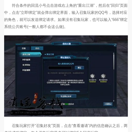
符合条件的回流小号点击游戏右上角的“重出江湖”，然后在“回归”页面
中，点击“立即绑定”就会弹出绑定界面，输入召集玩家的QQ号，选择对应
的角色，就可以发送绑定请求。如果没有召集玩家，也可以输入“666”绑定
系统公共账号(一般人都不会这么做)。
召集玩家打开“召集好友”页面，点击“查看邀请”内的信息确认之后，两