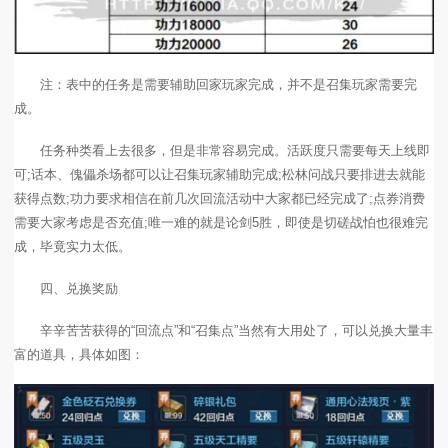
注：表中的任务是需要辅助回家玩家完成，并不是召集玩家需要完
成。
任务种类看上去很多，但是非常容易完成。活跃度只需要每天上线即
可;话本、傀儡杀场都可以让召集玩家辅助完成;松林问战只要排进去就能
获得点数;功力要求相信在前几次回流活动中大家都已经完成了;点券消费
需要大家考虑是否充值;唯一难的就是论剑5胜，即使是切磋战怕也很难完
成，毕竟实力太低。
四、兑换奖励
辛辛苦苦获得的“回流点”和“召集点”当然有大用处了，可以兑换大量丰
富的道具，具体如图：