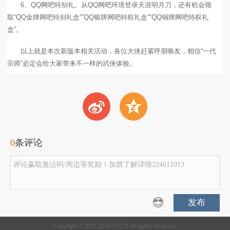
6、QQ网吧特别礼。从QQ网吧环境登录天涯明月刀，还有机会领
取“QQ金牌网吧特别礼盒”“QQ银牌网吧特权礼盒”“QQ铜牌网吧特权礼
盒”。
以上就是本次新版本相关活动，各位大侠赶紧呼朋唤友，相信“一代
宗师”必定会给大家带来不一样的武侠体验。
t
z
0
条评论
评论赢取激活码/周边等奖励！加群了解详情224611913
发布
Copyright © 2001-2026 17173. All rights reserved.