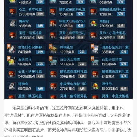
如果是自助小号的话，这里推荐回流点都用来兑换碎银，用来购
买“许愿树”，现在许愿树价格是在太高，都是用小号来买树，大号跟着许
愿。而召集玩家可以选择性的兑换碎银和神兵，新版本中每周需要不菲的
碎银购买五明圆石残片，而紫色神兵材料现阶段来源有限，非常紧缺，大