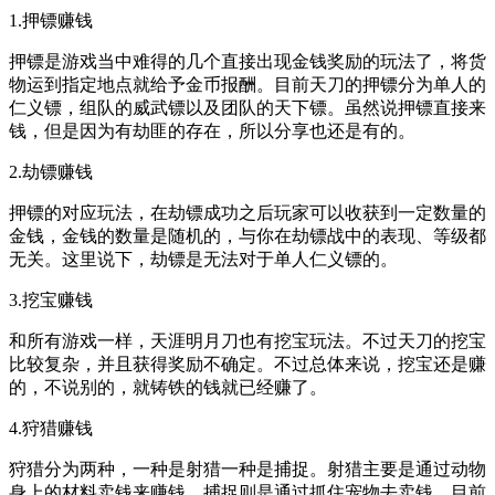
1.押镖赚钱
押镖是游戏当中难得的几个直接出现金钱奖励的玩法了，将货
物运到指定地点就给予金币报酬。目前天刀的押镖分为单人的
仁义镖，组队的威武镖以及团队的天下镖。虽然说押镖直接来
钱，但是因为有劫匪的存在，所以分享也还是有的。
2.劫镖赚钱
押镖的对应玩法，在劫镖成功之后玩家可以收获到一定数量的
金钱，金钱的数量是随机的，与你在劫镖战中的表现、等级都
无关。这里说下，劫镖是无法对于单人仁义镖的。
3.挖宝赚钱
和所有游戏一样，天涯明月刀也有挖宝玩法。不过天刀的挖宝
比较复杂，并且获得奖励不确定。不过总体来说，挖宝还是赚
的，不说别的，就铸铁的钱就已经赚了。
4.狩猎赚钱
狩猎分为两种，一种是射猎一种是捕捉。射猎主要是通过动物
身上的材料卖钱来赚钱，捕捉则是通过抓住宠物去卖钱，目前