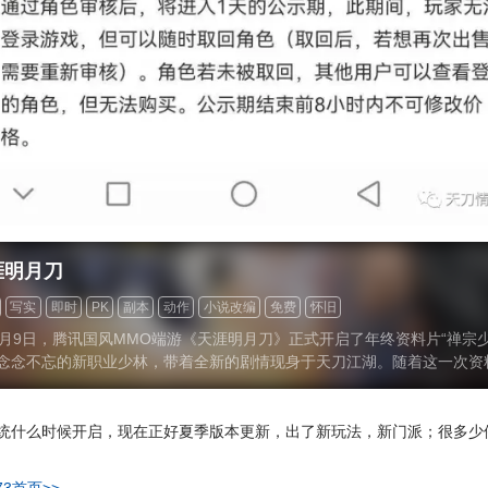
涯明月刀
写实
即时
PK
副本
动作
小说改编
免费
怀旧
2月9日，腾讯国风MMO端游《天涯明月刀》正式开启了年终资料片“禅宗
念念不忘的新职业少林，带着全新的剧情现身于天刀江湖。随着这一次资
刀的老玩家纷纷表示，自己过去仿佛玩了一个“假游戏”，从剧情、话本再
法都被策划们优化翻新了一遍。
统什么时候开启，现在正好夏季版本更新，出了新玩法，新门派；很多少
73首页>>