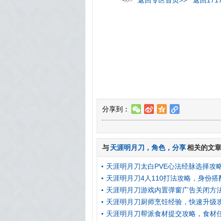
分享到：
w
t
z
l
与
天涯明月刀
，
角色
，
分享
相关的文
天涯明月刀太白PVE心法经脉选择攻
天涯明月刀4人110打法攻略，身份搭
天涯明月刀游戏内置弹窗广告关闭方
天涯明月刀厨师烹饪经验，快速升级
天涯明月刀帮派食材提交攻略，食材