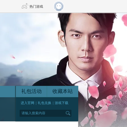
热门游戏
DNF
传奇4
剑网3旗舰版
新天龙八部
自由
诛仙世界
新仙侠5
礼包活动
收藏本站
进入官网
|
礼包兑换
|
游戏下载