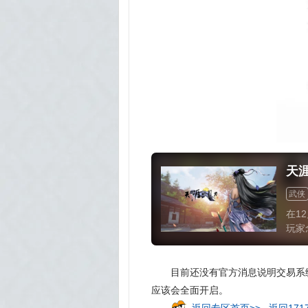
天
武侠
在1
玩家
量天
老玩
目前还没有官方消息说明交易系
应该会全面开启。
返回专区首页>>
返回171