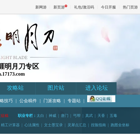
新网游
新页游
礼包/激活码
今日开服
热门页游
魔兽
天堂
3天涯明月刀专区
a.17173.com
王权与
攻略站
图片站
进入论坛
略技巧
|
公会稿件
|
门派攻略
|
专题站
|
奖征稿
职业专栏：
太白
|
神威
|
唐门
|
丐帮
|
真武
|
天香
|
五毒
精工计算器
|
心法属性
|
文士墨宝录
|
灵犀点汇总
|
捏脸指南
|
跑图全坐标