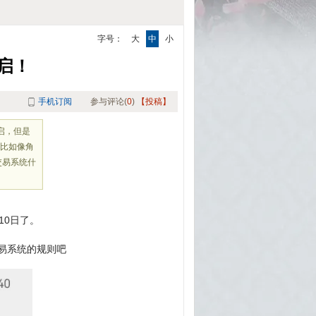
字号：
大
中
小
启！
手机订阅
参与评论(
0
)
【投稿】
启，但是
，比如像角
交易系统什
10日了。
易系统的规则吧