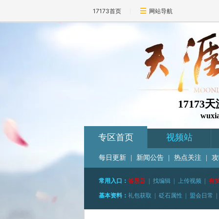
17173首页
网站导航
1717
wuxi
专区首页
视频站
每日更新
|
新闻公告
|
热点关注
|
攻
常用入口：
答题器
|
找编辑
|
上传视频
|
有
基本资料：
礼包获取
|
砭石属性
|
盟会日常
|