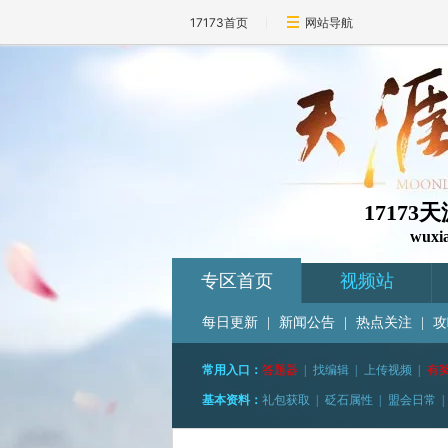
17173首页
网站导航
1717
wuxi
专区首页
视频站
每日更新
|
新闻公告
|
热点关注
|
攻
常用入口：
答题器
|
找编辑
|
上传视频
|
有
基本资料：
礼包获取
|
砭石属性
|
盟会日常
|