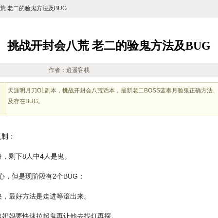
荒 老二的验鬼方法及BUG
挑战开封会八荒 老二的验鬼方法及BUG
作者：逍遥客栈
天涯明月刀OL副本，挑战开封会八荒话本，最新老二BOSS蓝奉月验鬼正确方法
及存在BUG。
机制：
，剩下8人中4人是鬼。
心，但是现阶段有2个BUG：
映，最好方法是走进等滚出来。
鬼奶妈要快速拉起鬼再让他去找灯再探。