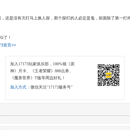
候，还是没有灭灯马上换人探，那个探灯的人必定是鬼，前面除了第一灯外
G了！
73首页>>
加入17173玩家俱乐部，100%领《原
神》月卡、《王者荣耀》888点券、
《魔兽世界》T恤等周边好礼！
加入方式：
微信关注“17173服务号”