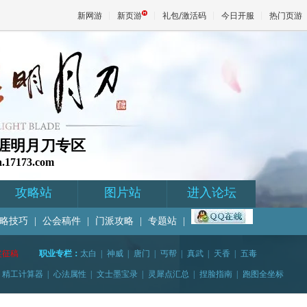
新网游
新页游
礼包/激活码
今日开服
热门页游
魔兽
天堂
3天涯明月刀专区
a.17173.com
王权与
攻略站
图片站
进入论坛
略技巧
|
公会稿件
|
门派攻略
|
专题站
|
奖征稿
职业专栏：
太白
|
神威
|
唐门
|
丐帮
|
真武
|
天香
|
五毒
精工计算器
|
心法属性
|
文士墨宝录
|
灵犀点汇总
|
捏脸指南
|
跑图全坐标