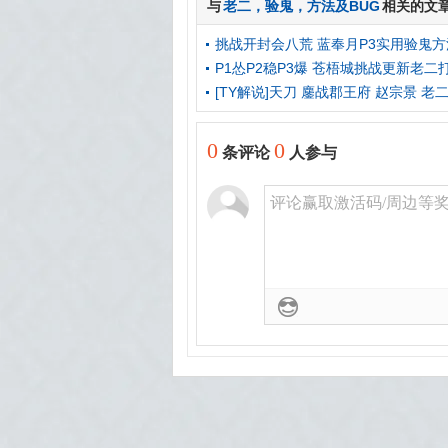
与
老二
，
验鬼
，
方法及BUG
相关的文
挑战开封会八荒 蓝奉月P3实用验鬼方
P1怂P2稳P3爆 苍梧城挑战更新老二
[TY解说]天刀 鏖战郡王府 赵宗景 老
0
0
条评论
人参与
评论赢取激活码/周边等奖励