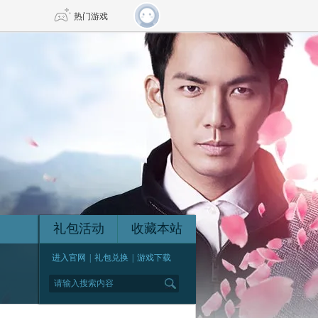
热门游戏
DNF
传奇4
剑网3旗舰版
新天龙八部
自由
诛仙世界
新仙侠5
礼包活动
收藏本站
进入官网
|
礼包兑换
|
游戏下载