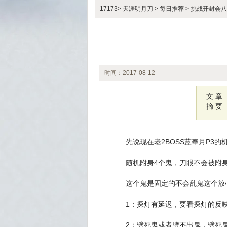
17173
>
天涯明月刀
>
每日推荐
> 挑战开封会八
时间：2017-08-12
11:00
文 章
摘 要
先说现在老2BOSS蓝奉月P3的
随机附身4个鬼，刀眼不会被附身
这个鬼是固定的不会乱鬼这个放
1：探灯有延迟，要看探灯的反
2：劈死鬼或者劈不出鬼，劈死