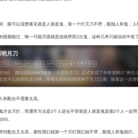
间，眼可以清楚看见谁是人谁是鬼，第一个灯灭刀不劈，眼报人和鬼，人
的团都能过，唯一可能灭团就是连续劈死2次鬼，这种几率只能说你中奖
涯明月刀
写实
即时
PK
副本
动作
小说改编
免费
怀旧
2月9日，腾讯国风MMO端游《天涯明月刀》正式开启了年终资料片“禅宗
念念不忘的新职业少林，带着全新的剧情现身于天刀江湖。随着这一次资
刀的老玩家纷纷表示，自己过去仿佛玩了一个“假游戏”，从剧情、话本再
法都被策划们优化翻新了一遍。
人和配合不需要太高。
鬼才会灭灯，而通常方法是2个人进去不管谁是人谁是鬼直接2个人一起劈
GG。
劈对配合又太高，索性我们就第一个灭灯我们就不劈，眼报人和鬼就行。