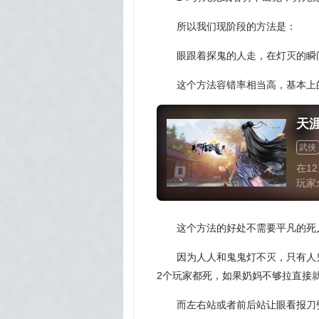
所以我们现阶段的方法是：
眼跟着探鬼的人走，在灯灭的瞬
这个方法容错率相当高，基本上
天
武侠
在1
玩家
量天
老玩
这个方法的好处不需要平凡的死
因为人人和鬼鬼灯不灭，只有人
2个玩家都死，如果奶妈不够拉直接就
而左右站或者前后站让眼看报刀