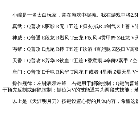
小编是一名太白玩家，常在游戏中摆摊。我在游戏中将2.
真武：Q普攻 E驱影 R无 T五连 F归玄(或R 4剑气 Z上善 
神威：Q普通 E段龙 R烈风 T云龙 F疾风 4贯甲箭 Z狂龙 
丐帮：Q普攻 E虎尾 R摔 T五连 F饮酒 4百烈腿 Z怒扫 V
天香：Q普攻 E芳华 R饮血 T五连 F香意痕 4伞舞2素手 Z空
唐门：Q普攻 E千魂 R风华 T风花 F 或者 4星雨 Z爆天星 
操作规律：左键表示冲锋，右键用于解除控制；Q键为普通
于预先反制或解除控制；键位为V的技能通常为两段式技能；
以上是《天涯明月刀》按键设置心得的具体内容，希望这篇