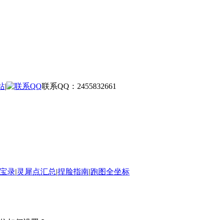
站
|
联系QQ：2455832661
宝录
|
灵犀点汇总
|
捏脸指南
|
跑图全坐标