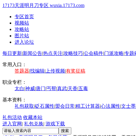
17173天涯明月刀专区
wuxia.17173.com
专区首页
视频站
攻略站
图片站
进入论坛
每日更新
|
新闻公告
|
热点关注
|
攻略技巧
|
公会稿件
|
门派攻略
|
专题
常用入口：
答题器
|
找编辑
|
上传视频
|
有奖征稿
职业专栏：
太白
|
神威
|
唐门
|
丐帮
|
真武
|
天香
|
五毒
基本资料：
礼包获取
|
砭石属性
|
盟会日常
|
精工计算器
|
心法属性
|
文士墨
礼包活动
收藏本站
进入官网
|
礼包兑换
|
游戏下载