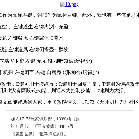
5D作为鼠标左键，9和0作为鼠标右键。此外，我也有一些其他
V追空， 左键道生 右键离渊 C充盈
V天龙 左键猛虎 右键霸体 C背水
离弦腿 左键追风 右键倒提壶 C醉饮
气墙 V玉帘 左键 无 右键 柳暗凌波(玩得少)
V千机扫 左键困百 右键 自替身 C形神合(玩得少)
攻击，E键可用于接续技；R键用于回复血量，T键则为连续攻
若职业没有两段式技能，则通常为控制技能；C键则为大招。
文章能帮助到大家，更多攻略请关注17173《天涯明月刀》社
加入17173玩家俱乐部，100%领《原
神》月卡、《王者荣耀》888点券、
《魔兽世界》T恤等周边好礼！