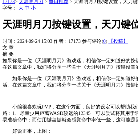
17173
>
天涯明月刀
>
每日推荐
> 天涯明月刀按键设置，天刀
字号：
大
中
小
天涯明月刀按键设置，天刀键
时间：2024-09-24 15:03
作者：17173
参与评论(
0
)
【投稿】
文 章
摘 要
如果你是一位《天涯明月刀》游戏迷，相信你一定知道好的按
在这篇文章中，我们将分享一些关于《天涯明月刀》按键设置的
如果你是一位《天涯明月刀》游戏迷，相信你一定知道好
活。在这篇文章中，我们将分享一些关于《天涯明月刀》按键
小编很喜欢玩PVP，在这个方面，良好的设定可以帮助我
路：1、尽量少用距离WASD较远的12345，可以尝试将其用
易准确命中；而使用键盘键就会感觉命中率低一些，这可能是因
好说正事，上图：