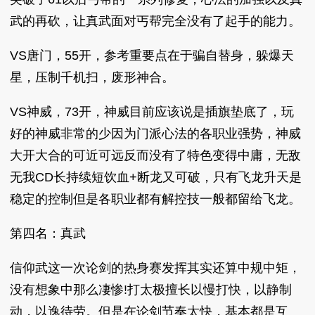
武的再砍，让真武面对丐帮完全没有了起手的能力。
VS唐门，55开，参考重要点在于骗自替身，躲爆天
星，压制千机扫，废形神合。
VS神威，73开，神威目前应该说是插旗垫底了，玩
好的神威非常的少因为门派心法的各职业强势，神威
大开大合的可近可远反而没有了特色变得中庸，无敌
无我CD长持续短饮血+断龙又可破，只有飞龙升天是
稳定的控制但是各职业都有解控技一般都留给飞龙。
第四名：真武
信仰武这一次论剑的热身赛发挥其实还算中规中矩，
没有想象中那么凄惨!打太极擅长以慢打快，以静制
动，以逸待劳。但是在论剑节奏太快，基本都是互