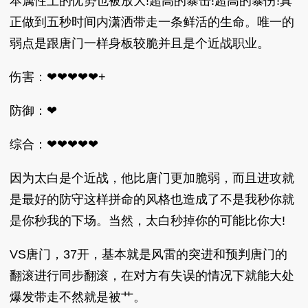
本属性上的优势也被放大!超高的暴击!超高的暴伤!真
正做到五秒时间内潇洒带走一条鲜活的生命。唯一的
弱点是跟唐门一样身板较脆并且是个近战职业。
伤害：❤❤❤❤❤+
防御：❤
综合：❤❤❤❤❤
因为太白是个近战，他比唐门更加脆弱，而且进攻就
是最好的防守这样拼命的风格也造成了不是我秒你就
是你秒我的下场。当然，太白秒掉你的可能比你大!
VS唐门，37开，基本就是风雷的突进和预判唐门的
翻滚进行同步翻滚，在对方有失误的情况下就能大处
爆发带走不然就是被艹。