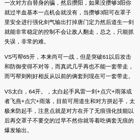
一次对方自替身的骗，然后攒阳，如果没攒够3阳你
就过半血基本一点机会就没有，当攒够3阳可在罩子
里安全进行强化剑气输出打掉唐门定力然后道生一剑
就能非常稳定的控制不会让敌人翻走，总之，只能抓
失误，非常的难。
VS丐帮65开，本来尚可一战，但是突破61以后攻击
和防御变得不对等，而真武几乎再也不能一套带走，
而丐帮则刚好相反从以前的俩套到现在可一套带走。
VS太白，64开。，太白起手风雷一剑+点穴+雨落或
者飞燕+点穴+雨落，目前可用道生和对方拼起手，太
极来防起手，注意点就是对方在开了无痕强化技能以
后再交罩子不要交的过早不然你就等着吃俩套无痕的
爆发输出。