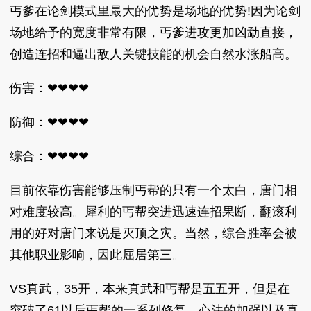
丐爹在论剑模式里最大的优势是场地的优势!因为论剑
场地给予的宽度非常有限，丐爹进攻更加凶勐直接，
创造连招和逼出敌人关键技能的机会自然水涨船高。
伤害：❤❤❤❤
防御：❤❤❤❤
综合：❤❤❤❤
目前依靠伤害能够压制丐帮的只有一个太白，唐门相
对难度较高。犀利的丐帮突进迅速连招果断，翻滚利
用的好对唐门来说是灭顶之灾。当然，综合胜率会被
其他职业影响，因此屈居第三。
VS真武，35开，本来真武和丐帮是五五开，但是在
突破了61以后丐帮的一系列修复，心法的加强以及真