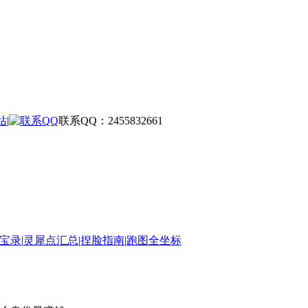
站
|
联系QQ：2455832661
宝录
|
灵犀点汇总
|
捏脸指南
|
跑图全坐标