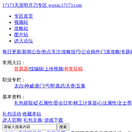
17173天涯明月刀专区
wuxia.17173.com
专区首页
视频站
攻略站
图片站
进入论坛
每日更新
|
新闻公告
|
热点关注
|
攻略技巧
|
公会稿件
|
门派攻略
|
专题
常用入口：
答题器
|
找编辑
|
上传视频
|
有奖征稿
职业专栏：
太白
|
神威
|
唐门
|
丐帮
|
真武
|
天香
|
五毒
基本资料：
礼包获取
|
砭石属性
|
盟会日常
|
精工计算器
|
心法属性
|
文士墨
礼包活动
收藏本站
进入官网
|
礼包兑换
|
游戏下载