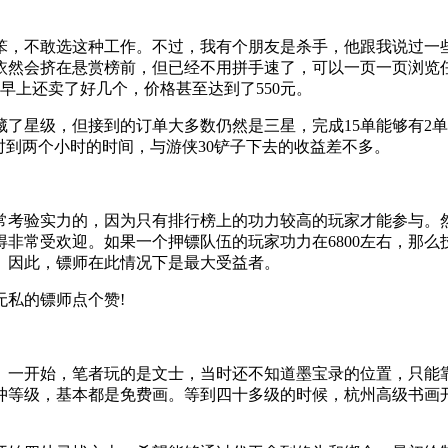
笨，不敢选这种工作。不过，我有个朋友是杀手，他跟我说过一
依然会挤在悬赏榜前，但已经不用拼手速了，可以一页一页浏览任
早上还卖了好几个，价格甚至达到了550元。
藏了星级，但接到的订单大多数仍然是三星，完成15单能够有2
时到两个小时的时间，与游侠30铲子下去的收益差不多。
常考验实力的，因为只有排行榜上的功力较高的玩家才能参与。
非常受欢迎。如果一个押镖队伍的玩家功力在6800左右，那么技
。因此，镖师在此情况下是最大受益者。
私的镖师点个赞!
。一开始，笔者玩的是文士，当时还不知道墨宝录的位置，只能
冲等级，基本都是免费画。等到四十多级的时候，杭州高级书画开