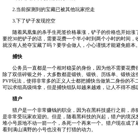
2.当前探测到的宝藏已被其他玩家挖走
3.下了铲子发现挖空
随着凤凰集的杀手生死签价格暴涨，铲子的价格也开始涨了
要挖30把铲子的话，需要花费一个半小时到两个小时的时间，收
就没有人抢夺宝藏了吗？要学会做人，小心谨慎才能避免赔本
捕快
公务员一直都是一个相对稳妥的身份，因为他不需要花费
除了双倍碎银之外，大多数都是锻铁、锻铁、历练单、锻铁这
PVP玩法，使得非常多的正义人士都把捕快当做第二身份的不
可以求组高级缉拿，但是捕快组队却越来越难，让人不得不感
猎户
猎户是一个非常赚钱的职业，因为在黑科技盛行之前，赤狐
是非常受玩家欢迎的。但是，随着黑科技的兴起，猎户的境况
堆小号原地不动一箭一个，杀死一个再来一个。猎户现在成了
看到满山满野的小号也没有了打猎的动力。