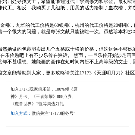
开始四处寻找文士，希望能够通过代工拿到修为和绑金。最初绘
摊代工。相反，我购买了几组纸，用我的活力绘制了血衣楼，并在
/张，九华的代工价格是60银/张，杭州的代工价格是20铜/张，
着一个很大的问题，就是每张文献只能被吃一次。虽然珍本和抄
虽然她做的包裹能卖出几个五格或十格的价格，但这远远不够她
时在乐伶贴吧上有不少乐伶在哭诉。 然而，一旦乐伶开始涉足画
度却不甚理想。她能画的画作在短时间内赶不上高等级的文士，
文章能帮助到大家，更多攻略请关注17173《天涯明月刀》社
加入17173玩家俱乐部，100%领《原
神》月卡、《王者荣耀》888点券、
《魔兽世界》T恤等周边好礼！
加入方式：
微信关注“17173服务号”