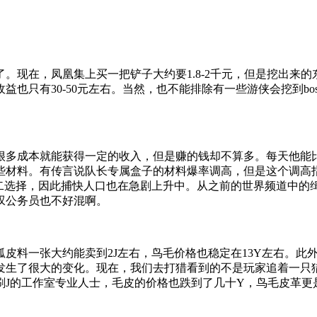
。现在，凤凰集上买一把铲子大约要1.8-2千元，但是挖出来
益也只有30-50元左右。当然，也不能排除有一些游侠会挖到b
。
很多成本就能获得一定的收入，但是赚的钱却不算多。每天他能比
些材料。有传言说队长专属盒子的材料爆率调高，但是这个调高
二选择，因此捕快人口也在急剧上升中。从之前的世界频道中的缉
叹公务员也不好混啊。
皮料一张大约能卖到2J左右，鸟毛价格也稳定在13Y左右。此
发生了很大的变化。现在，我们去打猎看到的不是玩家追着一只
刷J的工作室专业人士，毛皮的价格也跌到了几十Y，鸟毛皮革更