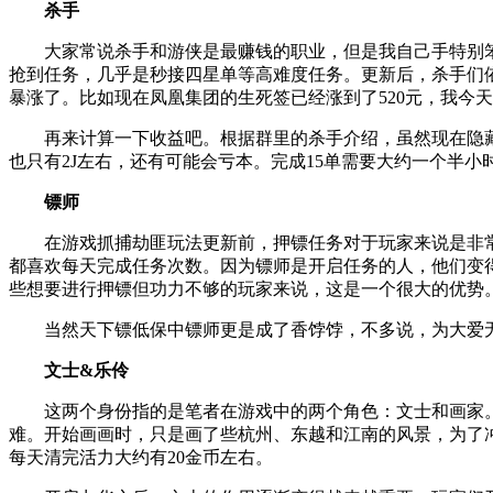
杀手
大家常说杀手和游侠是最赚钱的职业，但是我自己手特别
抢到任务，几乎是秒接四星单等高难度任务。更新后，杀手们
暴涨了。比如现在凤凰集团的生死签已经涨到了520元，我今天
再来计算一下收益吧。根据群里的杀手介绍，虽然现在隐
也只有2J左右，还有可能会亏本。完成15单需要大约一个半小
镖师
在游戏抓捕劫匪玩法更新前，押镖任务对于玩家来说是非
都喜欢每天完成任务次数。因为镖师是开启任务的人，他们变得
些想要进行押镖但功力不够的玩家来说，这是一个很大的优势
当然天下镖低保中镖师更是成了香饽饽，不多说，为大爱无
文士&乐伶
这两个身份指的是笔者在游戏中的两个角色：文士和画家
难。开始画画时，只是画了些杭州、东越和江南的风景，为了
每天清完活力大约有20金币左右。