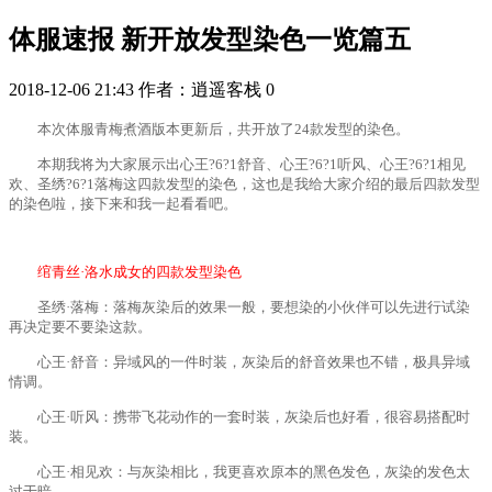
体服速报 新开放发型染色一览篇五
2018-12-06 21:43
作者：逍遥客栈
0
本次体服青梅煮酒版本更新后，共开放了24款发型的染色。
本期我将为大家展示出心王?6?1舒音、心王?6?1听风、心王?6?1相见
欢、圣绣?6?1落梅这四款发型的染色，这也是我给大家介绍的最后四款发型
的染色啦，接下来和我一起看看吧。
绾青丝·洛水成女的四款发型染色
圣绣·落梅：落梅灰染后的效果一般，要想染的小伙伴可以先进行试染
再决定要不要染这款。
心王·舒音：异域风的一件时装，灰染后的舒音效果也不错，极具异域
情调。
心王·听风：携带飞花动作的一套时装，灰染后也好看，很容易搭配时
装。
心王·相见欢：与灰染相比，我更喜欢原本的黑色发色，灰染的发色太
过于暗。