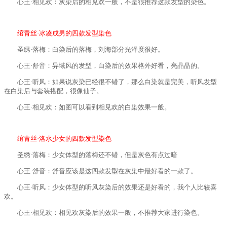
心王·相见欢：灰染后的相见欢一般，不是很推荐这款发型的染色。
绾青丝·冰凌成男的四款发型染色
圣绣·落梅：白染后的落梅，刘海部分光泽度很好。
心王·舒音：异域风的发型，白染后的效果格外好看，亮晶晶的。
心王·听风：如果说灰染已经很不错了，那么白染就是完美，听风发型
在白染后与套装搭配，很像仙子。
心王·相见欢：如图可以看到相见欢的白染效果一般。
绾青丝·洛水少女的四款发型染色
圣绣·落梅：少女体型的落梅还不错，但是灰色有点过暗
心王·舒音：舒音应该是这四款发型在灰染中最好看的一款了。
心王·听风：少女体型的听风灰染后的效果还是好看的，我个人比较喜
欢。
心王·相见欢：相见欢灰染后的效果一般，不推荐大家进行染色。