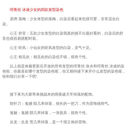
绾青丝·冰凌少女的四款发型染色
圣绣·落梅：少女体型的落梅，白染后看起来也很可爱，非常适合白
染。
心王·舒音：五款少女发型的白染我真的挑不出最好看的，白染后的舒
音也很容易搭配时装。
心王·听风：小仙女的听风发型的白染，灵气十足。
心王·相见欢：相见欢的白染也不错，很有个性。
以上就是体服更新后开放的所有发型的绾青丝·洛水和绾青丝·冰凌的染
色啦，你最喜欢哪个发型的染色呢，你又期待接下来开什么发型的染色呢，
快和我们分享一下吧!
接下来为大家带来挑战本的雨夜破天牢掉落的配饰。
狴犴刀：鬼捕·阳几率掉落，很长的一把刀，作为背饰很帅气。
鬼魅：鬼捕·阴几率掉落，一张面具，很有个性。
丛龙：丛龙·荒几率掉落，是一个很立体的背饰。