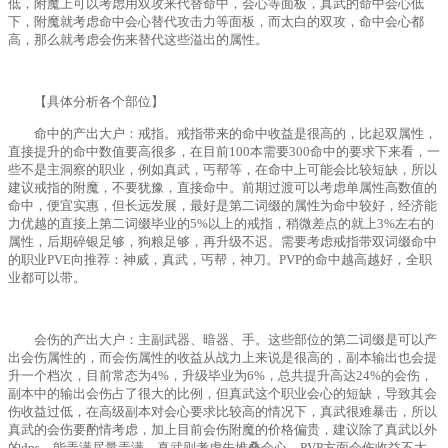
低，附魔上可以考虑用双攻来代替命中，会心等面板，真武的命中会心低
下，附魔就考虑命中会心替代攻击力等面板，而太白的双攻，命中会心都
高，那么就考虑会伤来替代这些溢出的属性。
【具体分析各个部位】
命中的产出大户：戒指。戒指带来的命中收益是很高的，比起双属性，
直接提升的命中数值要高很多，在目前100本需要300命中的要求下来看，一
些不是主洞察的职业，例如真武，丐帮等，在命中上可能会比较短缺，所以
建议戒指的附魔，不要犹豫，直接命中。前期过渡可以考虑单属性高数值的
命中，便宜实惠，但长远发展，最好是第二词缀的属性为命中较好，经济能
力优越的直接上第二词缀毕业的5%以上的戒指，稍微差点的就上3%左右的
属性，后期碎银足够，狗粮足够，再升级不迟。需要考虑戒指带双词缀命中
的职业PVE向推荐：神威，真武，丐帮，神刀。PVP的命中越高越好，全职
业都可以带。
会伤的产出大户：主副武器、暗器、手。这些部位的第二词缀是可以产
出会伤属性的，而会伤属性的收益从战力上来说是很高的，副本输出也会提
升一个档次，目前常态为4%，升级毕业为6%，总共提升高达24%的会伤，
副本中的输出会伤占了很大的比例，但真武这个职业会心的短缺，导致其会
伤收益过低，在高级副本对会心要求比较高的情况下，真武很难暴击，所以
真武的会伤要酌情考虑，加上目前会伤附魔的价格偏贵，建议除了真武以外
的dps，能弄满尽量弄满，真武则考虑先堆叠会心。PVP方面会伤收益不太