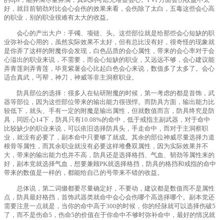
好，就目前韧劲对比会心会伤的效果来看，会伤除了太白，五毒这些会心高
的职业，别的职业很难有太大的收益。
会心的产出大户：手镯、项链、头。这些部位就是给那些会心短缺的职
业弥补会心用的，虽然实际效果不太好，但有总比没有好，很奇怪的现象就
是你弄了这样的附魔你会发现，白色品质的会心属性，带来的会心率对于会
心溢出的职业来说，不需要，而会心短缺的职业，又远远不够，会心建议能
弄青莲则弄青莲，毕竟紫薯会心比起白色会心来说，数值多了太多了。会心
适合真武，丐帮，神刀，神威等非主洞察职业。
防具部位的选择：很多人在钻研附魔的时候，第一考虑的都是首饰，武
器等部位，因为这些部位带来的输出能力很强悍。而防具方面，输出能力比
较低下，就头、手有一定的附魔是输出属性，但就数值而言，防具终究是防
具，同匠心14下，防具只有10.08%的命中，低于戒指主副武器，对于命中
比较缺少的职业来说，可以依旧选择防具头，手走命中，而对于主洞察职
业，就没有必要了，副本命中只要够了就成。其余的部位神威尽量选择力道
根骨等属性，而其余职业就没有必要这样堆叠双属性，因为实际效果并不
大，带来的输出能力也并不高，防具还是选择格挡、气血、韧劲等属性来的
好，副本党就选择气血，想要兼顾PK就选择格挡，防具的格挡和戒指的命中
带来的数值是一样的，都能给自己的号带来不错的收益。
总体说，第二词缀都要尽量确定好，不要动，建议都是数值而不是属性
点，防具最好格挡，首饰武器类就命中会心会伤哪个高选择哪个。副本党还
需要注意一点就是，当你的命中高于300的时候，你的经脉就可以选择伤破5
了，而不是伤命5，伤命5的价值在于你命中不够时弥补命中，最好的情况就