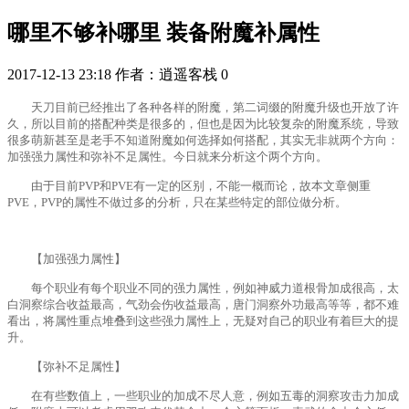
哪里不够补哪里 装备附魔补属性
2017-12-13 23:18
作者：逍遥客栈
0
天刀目前已经推出了各种各样的附魔，第二词缀的附魔升级也开放了许
久，所以目前的搭配种类是很多的，但也是因为比较复杂的附魔系统，导致
很多萌新甚至是老手不知道附魔如何选择如何搭配，其实无非就两个方向：
加强强力属性和弥补不足属性。今日就来分析这个两个方向。
由于目前PVP和PVE有一定的区别，不能一概而论，故本文章侧重
PVE，PVP的属性不做过多的分析，只在某些特定的部位做分析。
【加强强力属性】
每个职业有每个职业不同的强力属性，例如神威力道根骨加成很高，太
白洞察综合收益最高，气劲会伤收益最高，唐门洞察外功最高等等，都不难
看出，将属性重点堆叠到这些强力属性上，无疑对自己的职业有着巨大的提
升。
【弥补不足属性】
在有些数值上，一些职业的加成不尽人意，例如五毒的洞察攻击力加成