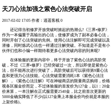
天刀心法加强之紫色心法突破开启
2017-02-02 17:05
作者：逍遥客栈
0
还记得当初修罗开放突破时掀起的热潮么?《三界•修罗》
作为一本偏重于高输出的心法，使修罗成为了副本必备心法，
同时开创了心法突破的先例。使用心法注解即可完成突破以及
潜修，同时炼武心法也一样通过注解突破。不知道是不是有小
伙伴们也和小编一样期待着更多心法突破内容的到来呢?
在体验服的更新内容中，终于开放了紫色心法的高阶突
破，不过《三界•修罗》已经突破过一次，所以即使是紫色心
法，但不能再次进行突破了，高阶突破后可以获得第9重心法
盘和更强力心法技能。心法突破需要消耗1本《紫色心法注
解》，《紫色心法注解》可在神秘商店的限量商店购得，价格
视各区服金价而定，不过体验服的首发价为127金，以1：20金
价来算，一本注解在正式服需要2540金，比之前首次更新的
5000金确实降低了不少(以127金乘上本服金价均价就是本服的
上架价格)。