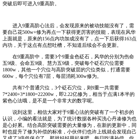
突破后即可进入9重高阶。
进入9重高阶心法后，会发现原来的被动技能没有了，需
要自己花500w+修为再点一下获得更厉害的技能，表现在风华
上面就是，原来的156点内功加成没有了，点一下后获得163点
内功，关于这点有点想吐槽，不知道后续会不会更新。
在9重高阶中，需要3个9重金色砭石，风华的分别为伤命
五9级、会命五9级、慧力五9级，突破每个砭石穴位需要
1800w，其他一个穴位与高阶突破层的穴位类似，打通需要
600w，每个穴位有7层，每层消耗300w修为。
共有7个普通穴位，3个砭石穴位，则9重一共需要
7*2400+3*1800=22200w，即2.22亿修为，相当于点满1本半的
紫色心法哦，是不是一个非常大的数字呢。
说到这里，相信大家对于9重心法的突破有了一个初步的
认识，小编的看法就是，为了统计数据各种买洗心丹凑修为也
是心好累。结合高阶突破需要的大量修为，在新的更新中，同
时也提升了修为补偿的标准，小伙伴们也许上线就会发现自己
又成了3倍低保户了，那就好好用起来吧，每日吃满补偿，你