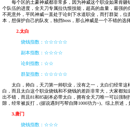
每个区的土豪神威都非常多，因为神威这个职业如果肯砸钱
个队伍的进度，全天刀专属拉仇恨技能，超高的血量，最强的
不死意外，平民神威一直处于论剑下水道职业，而打群架，位
本，想保护自己的队友，独挡boss，那么神威是一个不错的
2.太白
烧钱指数：☆☆☆☆☆
副本指数：☆☆☆☆
论剑指数：☆☆
群架指数：☆☆☆☆☆
太白，帅白，天刀第一帅职业，没有之一，太白们经常这
白，而且太白这个职业烧钱和不烧钱的差距非常大，大家都知道
出不错，而且81和85副本必带太白，拥有全天刀唯一可以强
隙，经常被反打，(据说遇到丐帮自降1000功力~)。综上所
3.唐门
烧钱指数：☆☆☆