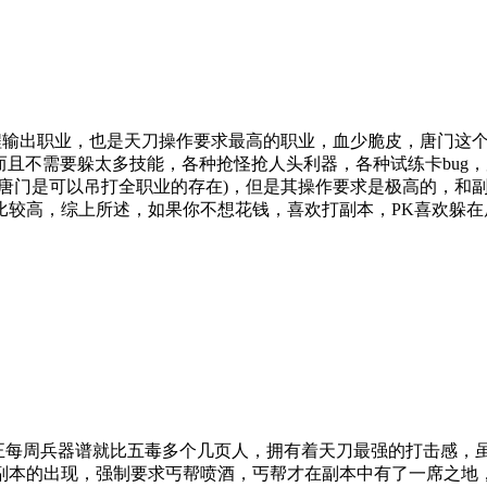
远程输出职业，也是天刀操作要求最高的职业，血少脆皮，唐门这
而且不需要躲太多技能，各种抢怪抢人头利器，各种试练卡bug
的唐门是可以吊打全职业的存在)，但是其操作要求是极高的，和
高，综上所述，如果你不想花钱，喜欢打副本，PK喜欢躲在后面bi
反正每周兵器谱就比五毒多个几页人，拥有着天刀最强的打击感
5副本的出现，强制要求丐帮喷酒，丐帮才在副本中有了一席之地