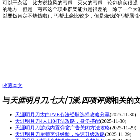
可以干杂活，比方说拉风的丐帮，灭火的丐帮，论剑确实很强，
的地方，但是，丐帮这个职业群架能力是很差的，除了一个大酒
以要饭肯定不烧钱啦)，丐帮土豪比较少，但是烧钱的丐帮属
收藏本文
与
天涯明月刀,七大门派,四项评测
相关的
天涯明月刀太白PVE心法经脉选择攻略分享
(2025-11-30)
天涯明月刀4人110打法攻略，身份搭配
(2025-11-30)
天涯明月刀游戏内置弹窗广告关闭方法攻略
(2025-11-29)
天涯明月刀厨师烹饪经验，快速升级攻略
(2025-11-29)