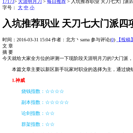
17173
>
天涯明月刀
>
每日推荐
> 入坑推荐职业 天刀七大门派
字号：
大
中
小
入坑推荐职业 天刀七大门派四
时间：2016-03-31 15:04
作者：北方丶sama
参与评论(
0
)
【投稿
文 章
摘 要
今天就给大家全方位的评测一下现阶段天涯明月刀的7大门派
本篇文章主要以新区新手玩家对职业的选择为主，通过烧
1.神威
烧钱指数：☆☆☆☆
副本指数：☆☆☆☆☆
论剑指数：☆☆
群架指数：☆☆