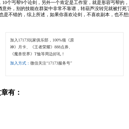
10个丐帮9个论剑，另外一个肯定是工作室，就是形容丐帮的
意外，别的技能在群架中非常不靠谱，转葫芦没转完就被打死了
性也是不错的，综上所述，如果你喜欢论剑，不喜欢副本，也不想
加入17173玩家俱乐部，100%领《原
神》月卡、《王者荣耀》888点券、
《魔兽世界》T恤等周边好礼！
加入方式：
微信关注“17173服务号”
文章有：