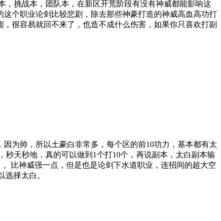
副本，挑战本，团队本，在新区开荒阶段有没有神威都能影响这
的这个职业论剑比较悲剧，除去那些神豪打造的神威高血高功打
能，很容易就回不来了，也造不成什么伤害，如果你只喜欢打副
因为帅，所以土豪白非常多，每个区的前10功力，基本都有太
，秒天秒地，真的可以做到1个打10个，再说副本，太白副本输
额。。比神威强一点，但是也是论剑下水道职业，连招间的超大空
可以选择太白。