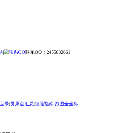
站
|
联系QQ：2455832661
宝录
|
灵犀点汇总
|
捏脸指南
|
跑图全坐标