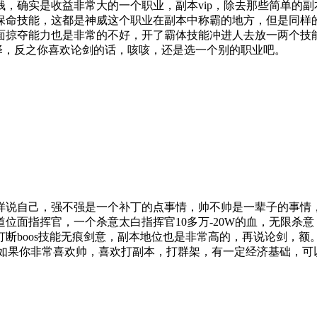
，确实是收益非常大的一个职业，副本vip，除去那些简单的
保命技能，这都是神威这个职业在副本中称霸的地方，但是同样
面掠夺能力也是非常的不好，开了霸体技能冲进人去放一两个技
选择，反之你喜欢论剑的话，咳咳，还是选一个别的职业吧。
样说自己，强不强是一个补丁的点事情，帅不帅是一辈子的事情，
位面指挥官，一个杀意太白指挥官10多万-20W的血，无限杀意
制打断boos技能无痕剑意，副本地位也是非常高的，再说论剑，
述，如果你非常喜欢帅，喜欢打副本，打群架，有一定经济基础，