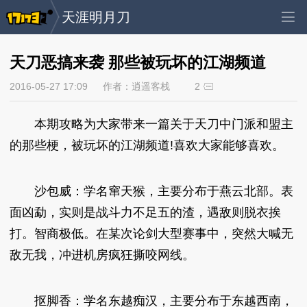
天涯明月刀
天刀恶搞来袭 那些被玩坏的江湖频道
2016-05-27 17:09
作者：逍遥客栈
2
本期攻略为大家带来一篇关于天刀中门派和盟主
的那些梗，被玩坏的江湖频道!喜欢大家能够喜欢。
沙包威：学名窜天猴，主要分布于燕云北部。表
面凶勐，实则是战斗力不足五的渣，遇敌则脱衣挨
打。智商极低。在某次论剑大型赛事中，突然大喊无
敌无我，冲进机房疯狂撕咬网线。
抠脚香：学名东越痴汉，主要分布于东越西南，