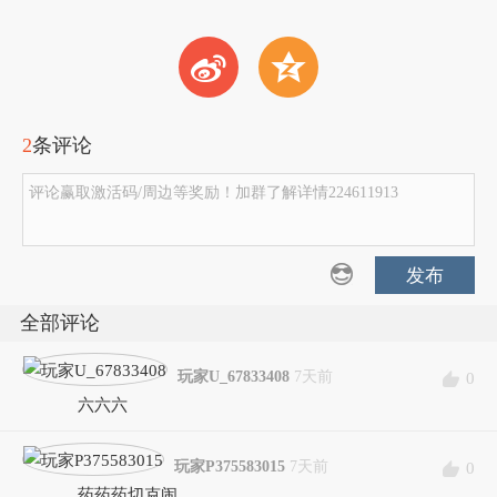
t
z
2
条评论
评论赢取激活码/周边等奖励！加群了解详情224611913
发布
全部评论
玩家U_67833408
7天前
0
六六六
玩家P375583015
7天前
0
药药药切克闹