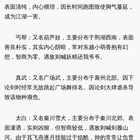
表面清纯，内心猥琐，因长时间跑图致使脚气蔓延，
成为江湖一害。
丐帮：又名葫芦娃，主要分布于荆湖西南，表面
善良朴实，其实内心阴暗，常对东越小萌香抱有幻
想，智商为零。遇敌则喊妖精还我爷爷。
真武：又名广场武，主要分布于襄州北部。因下
论剑时经常无故跳起广场舞得名。因论剑大肆虐杀导
致该物种濒危。
太白：又名秦川雪犬，主要分布于秦川北郊。表
面潇洒，实则凶狠，但智商较低，遇敌则喊剑履山
河。由于其飞燕逐月技能过于炫酷，帅的常常让负责