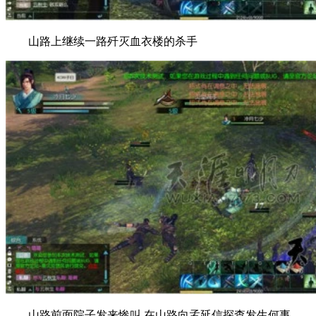
山路上继续一路歼灭血衣楼的杀手
山路前面院子发来惨叫 在山路向孟延信探查发生何事