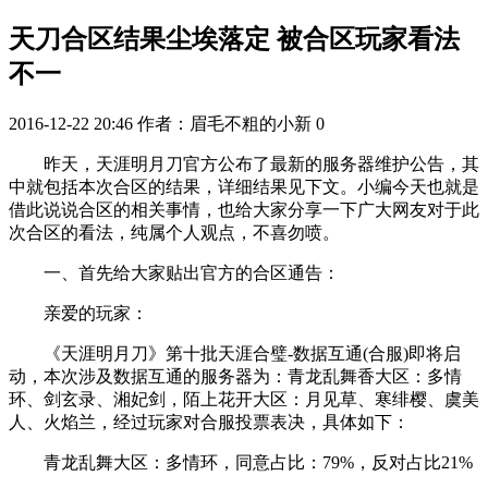
天刀合区结果尘埃落定 被合区玩家看法
不一
2016-12-22 20:46
作者：眉毛不粗的小新
0
昨天，天涯明月刀官方公布了最新的服务器维护公告，其
中就包括本次合区的结果，详细结果见下文。小编今天也就是
借此说说合区的相关事情，也给大家分享一下广大网友对于此
次合区的看法，纯属个人观点，不喜勿喷。
一、首先给大家贴出官方的合区通告：
亲爱的玩家：
《天涯明月刀》第十批天涯合璧-数据互通(合服)即将启
动，本次涉及数据互通的服务器为：青龙乱舞香大区：多情
环、剑玄录、湘妃剑，陌上花开大区：月见草、寒绯樱、虞美
人、火焰兰，经过玩家对合服投票表决，具体如下：
青龙乱舞大区：多情环，同意占比：79%，反对占比21%