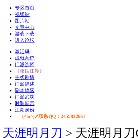
专区首页
视频站
图片站
文章中心
游戏下载
进入论坛
激活码
成就系统
门派选择
《夜话江湖》
主线剧情
门派描述
副本掉落
门派武功
时装展示
江湖身份
—(^ω^)↗联系QQ：2455832661
天涯明月刀
> 天涯明月