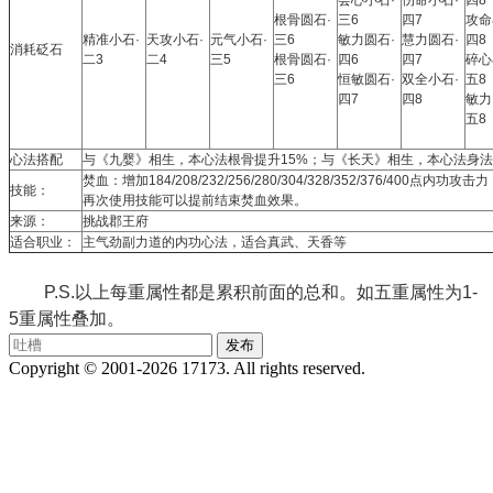
根骨圆石·
三6
四7
攻命
精准小石·
天攻小石·
元气小石·
三6
敏力圆石·
慧力圆石·
四8
消耗砭石
二3
二4
三5
根骨圆石·
四6
四7
碎心
三6
恒敏圆石·
双全小石·
五8
四7
四8
敏力
五8
心法搭配
与《九婴》相生，本心法根骨提升15%；与《长天》相生，本心法身法
焚血：增加184/208/232/256/280/304/328/352/376/400点
技能：
再次使用技能可以提前结束焚血效果。
来源：
挑战郡王府
适合职业：
主气劲副力道的内功心法，适合真武、天香等
P.S.以上每重属性都是累积前面的总和。如五重属性为1-
5重属性叠加。
Copyright © 2001-2026 17173. All rights reserved.