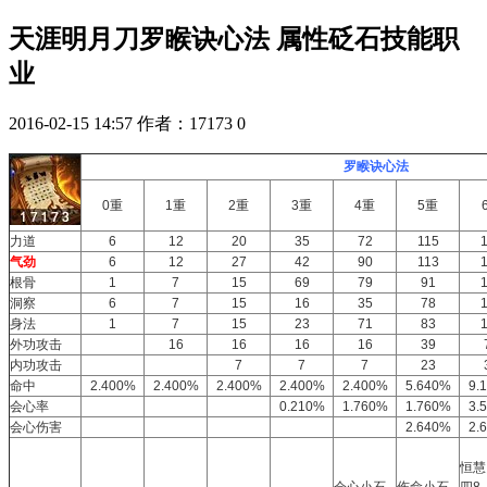
天涯明月刀罗睺诀心法 属性砭石技能职
业
2016-02-15 14:57
作者：17173
0
罗睺诀心法
0重
1重
2重
3重
4重
5重
力道
6
12
20
35
72
115
气劲
6
12
27
42
90
113
根骨
1
7
15
69
79
91
洞察
6
7
15
16
35
78
身法
1
7
15
23
71
83
外功攻击
16
16
16
16
39
内功攻击
7
7
7
23
命中
2.400%
2.400%
2.400%
2.400%
2.400%
5.640%
9.
会心率
0.210%
1.760%
1.760%
3.
会心伤害
2.640%
2.
恒慧
会心小石·
伤命小石·
四8