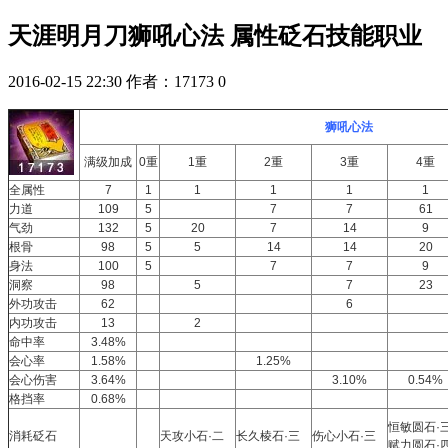
天涯明月刀狮吼心法 属性砭石技能职业
2016-02-15 22:30
作者：17173
0
狮吼心法
满级加成
0重
1重
2重
3重
4重
全属性
7
1
1
1
1
1
力道
109
5
7
7
61
气劲
132
5
20
7
14
9
根骨
98
5
5
14
14
20
身法
100
5
7
7
9
洞察
98
5
7
23
外功攻击
62
6
内功攻击
13
2
命中率
3.48%
会心率
1.58%
1.25%
会心伤害
3.64%
3.10%
0.54%
格挡率
0.68%
恒敏圆石·
消耗砭石
天攻小石·二
长久棱石·三
伤心小石·三
赋力圆石·