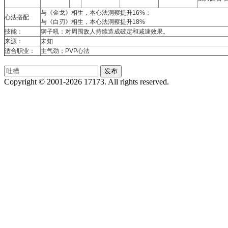
与《金戈》相生，本心法洞察提升16%；
心法搭配
与《白刃》相生，本心法洞察提升18%
技能：
狮子吼：对周围敌人持续造成破定和减速效果。
来源：
未知
适合职业：
主气劲；PVP心法
Copyright © 2001-2026 17173. All rights reserved.