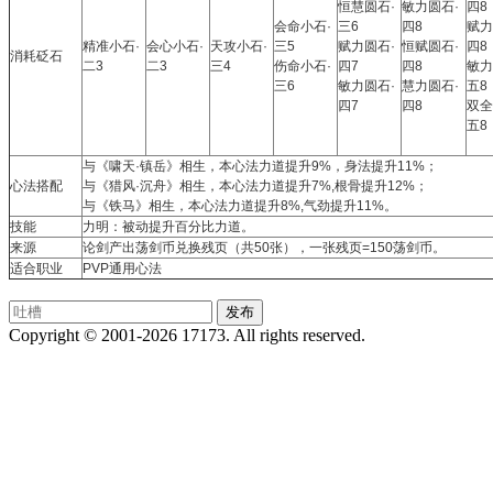
恒慧圆石·
敏力圆石·
四8
会命小石·
三6
四8
赋力
精准小石·
会心小石·
天攻小石·
三5
赋力圆石·
恒赋圆石·
四8
消耗砭石
二3
二3
三4
伤命小石·
四7
四8
敏力
三6
敏力圆石·
慧力圆石·
五8
四7
四8
双全
五8
与《啸天·镇岳》相生，本心法力道提升9%，身法提升11%；
心法搭配
与《猎风·沉舟》相生，本心法力道提升7%,根骨提升12%；
与《铁马》相生，本心法力道提升8%,气劲提升11%。
技能
力明：被动提升百分比力道。
来源
论剑产出荡剑币兑换残页（共50张），一张残页=150荡剑币。
适合职业
PVP通用心法
Copyright © 2001-2026 17173. All rights reserved.