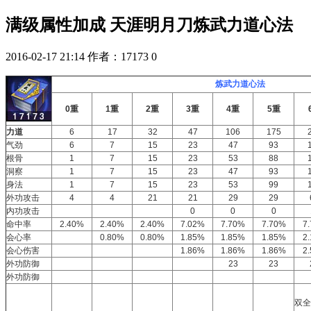
满级属性加成 天涯明月刀炼武力道心法
2016-02-17 21:14
作者：17173
0
炼武力道心法
0重
1重
2重
3重
4重
5重
力道
6
17
32
47
106
175
气劲
6
7
15
23
47
93
根骨
1
7
15
23
53
88
洞察
1
7
15
23
47
93
身法
1
7
15
23
53
99
外功攻击
4
4
21
21
29
29
内功攻击
0
0
0
命中率
2.40%
2.40%
2.40%
7.02%
7.70%
7.70%
7
会心率
0.80%
0.80%
1.85%
1.85%
1.85%
2
会心伤害
1.86%
1.86%
1.86%
2
外功防御
23
23
外功防御
双全