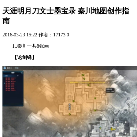
天涯明月刀文士墨宝录 秦川地图创作指
南
2016-03-23 15:22
作者：17173
0
1..秦川一共8张画
【论剑锋】