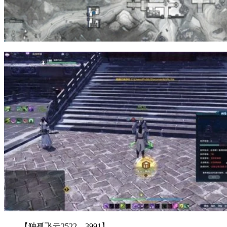
【独孤飞云2522，3991】