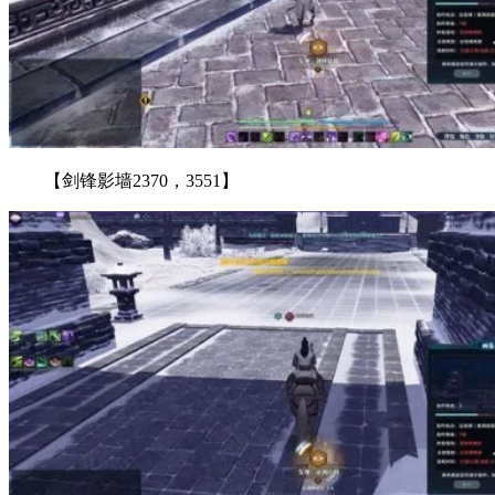
【剑锋影墙2370，3551】