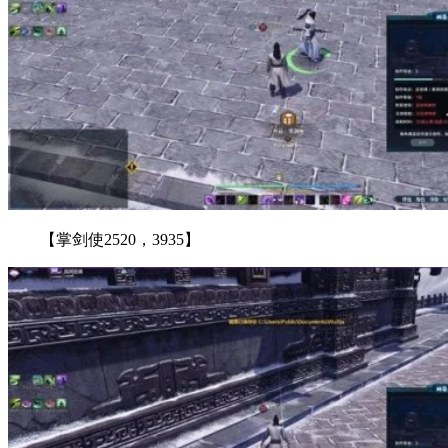
【掌剑使2520，3935】