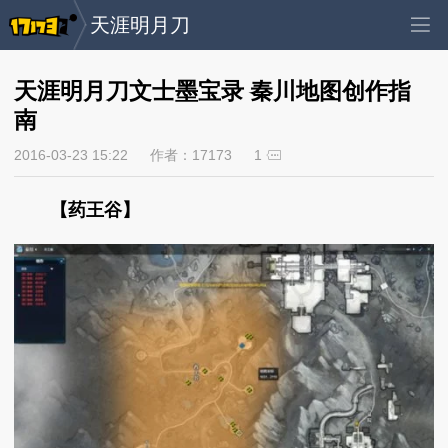
天涯明月刀
天涯明月刀文士墨宝录 秦川地图创作指
南
2016-03-23 15:22
作者：17173
1
【药王谷】