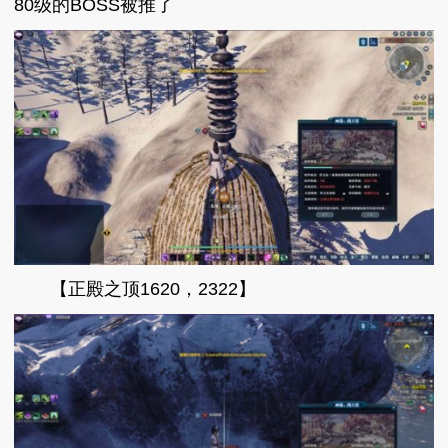
80级的BOSS被推了
【正殿之顶1620，2322】